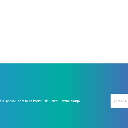
28.03.2010.
Podizanje zgrade u min
a. (e-mail adresa se koristi isključivo u svrhe slanja