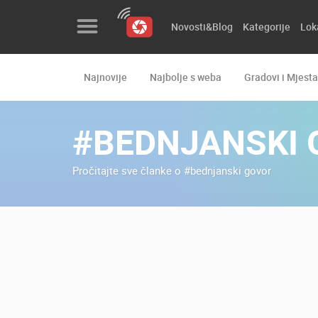
Novosti&Blog
Kategorije
Lok
Najnovije
Najbolje s weba
Gradovi i Mjesta
Novosti&Blog
Kategorije
#BEDNJANSKI 
Lokacije
Pročitajte sve članke o #bednjanski govor
Event&Site
Izdvojeno
Povijest
Karta