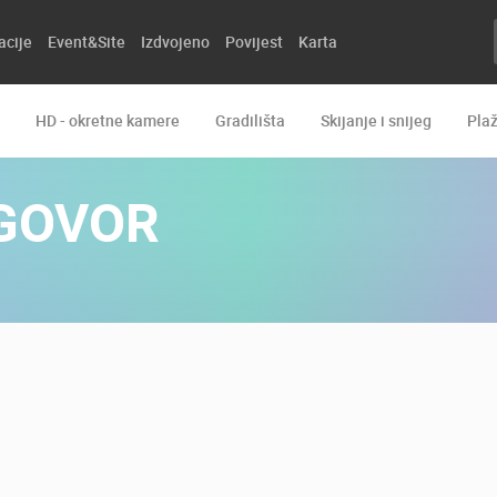
acije
Event&Site
Izdvojeno
Povijest
Karta
HD - okretne kamere
Gradilišta
Skijanje i snijeg
Pla
GOVOR