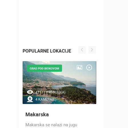
POPULARNE LOKACIJE
GRAD POD BIOKOVOM
NAJLJEPŠE Š
47111 PREGLED(A)
41516 P
4 KAMERA(E)
7 KAMER
Makarska
Baška Vo
h 17
Makarska se nalazi na jugu
Baška Voda,