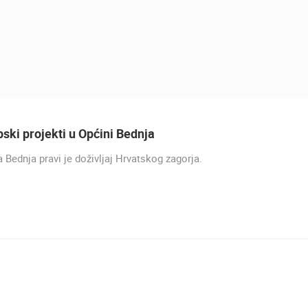
ski projekti u Općini Bednja
 Bednja pravi je doživljaj Hrvatskog zagorja.
UŽIVO
0 GLEDATELJ(A)
UŽIVO
0 GLEDATELJ(A)
MRKOPALJ SANJKALIŠTE