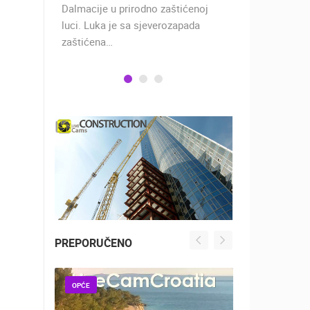
 rimski
Dalmacije u prirodno zaštićenoj
naselje u ko
učju…
luci. Luka je sa sjeverozapada
trgovci, pom
zaštićena…
PREPORUČENO
OPĆE
OPĆE