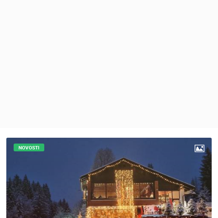
MEDIJI O
NAMA,
NAGRADE I
PRIZNANJA
DONACIJE
ZA NOVE
WEB
KAMERE
TERMS OF
USE
PRIVACY
POLICY
NOVOSTI
BANERI
HRVATSKI