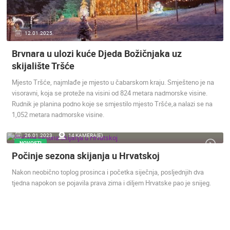
ENGLISH
12.01.2025.
Brvnara u ulozi kuće Djeda Božičnjaka uz
skijalište Tršće
Mjesto Tršće, najmlađe je mjesto u čabarskom kraju. Smješteno je na
NAJNOVIJE KAMERE
visoravni, koja se proteže na visini od 824 metara nadmorske visine.
UŽIVO
0 GLEDATELJ(A)
UŽIVO
Rudnik je planina podno koje se smjestilo mjesto Tršće,a nalazi se na
1,052 metara nadmorske visine.
26.01.2023.
14 KAMERA(E)
NOVOSTI
Počinje sezona skijanja u Hrvatskoj
SENJ UŽIVO – PARK KNJIŽEVNIKA I VELEBITSKI KANAL
MRKOPALJ 
Nakon neobično toplog prosinca i početka siječnja, posljednjih dva
SENJ
MRKOPALJ
tjedna napokon se pojavila prava zima i diljem Hrvatske pao je snijeg.
KATEGORIJE KAMERA
NAJBOLJE S WEBA
GRADOVI I MJESTA
HD - OKRETNE KAMERE
GRADILIŠTA
SKIJANJE I SNIJEG