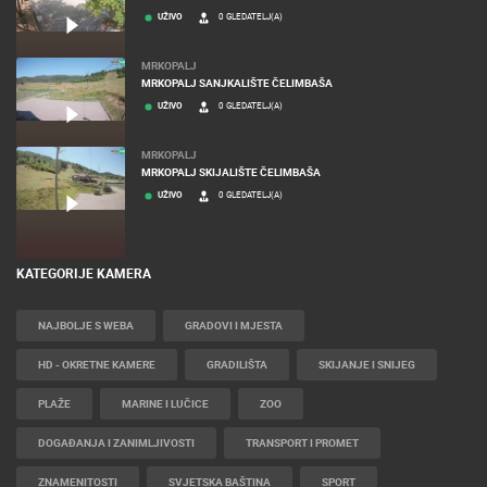
UŽIVO
0 GLEDATELJ(A)
MRKOPALJ
MRKOPALJ SANJKALIŠTE ČELIMBAŠA
UŽIVO
0 GLEDATELJ(A)
MRKOPALJ
MRKOPALJ SKIJALIŠTE ČELIMBAŠA
UŽIVO
0 GLEDATELJ(A)
KATEGORIJE KAMERA
NAJBOLJE S WEBA
GRADOVI I MJESTA
HD - OKRETNE KAMERE
GRADILIŠTA
SKIJANJE I SNIJEG
PLAŽE
MARINE I LUČICE
ZOO
DOGAĐANJA I ZANIMLJIVOSTI
TRANSPORT I PROMET
ZNAMENITOSTI
SVJETSKA BAŠTINA
SPORT