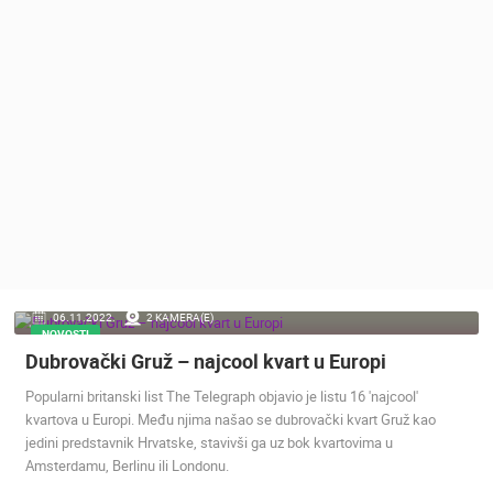
MEDIJI O
NAMA,
NAGRADE I
PRIZNANJA
DONACIJE
ZA NOVE
WEB
KAMERE
TERMS OF
USE
PRIVACY
06.11.2022.
2 KAMERA(E)
POLICY
NOVOSTI
Dubrovački Gruž – najcool kvart u Europi
BANERI
Popularni britanski list The Telegraph objavio je listu 16 'najcool'
kvartova u Europi. Među njima našao se dubrovački kvart Gruž kao
jedini predstavnik Hrvatske, stavivši ga uz bok kvartovima u
Amsterdamu, Berlinu ili Londonu.
HRVATSKI