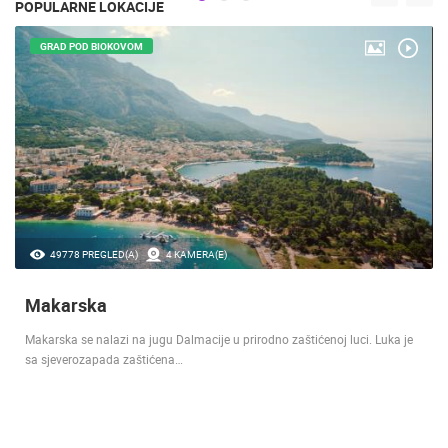
POPULARNE LOKACIJE
GRAD POD BIOKOVOM
49778 PREGLED(A)
4 KAMERA(E)
Makarska
Makarska se nalazi na jugu Dalmacije u prirodno zaštićenoj luci. Luka je
sa sjeverozapada zaštićena…