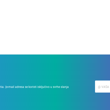
28.03.2010.
Podizanje zgrade u min
a. (e-mail adresa se koristi isključivo u svrhe slanja