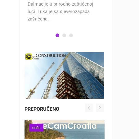
 rimski
Dalmacije u prirodno zaštićenoj
naselje u ko
učju…
luci. Luka je sa sjeverozapada
trgovci, pom
zaštićena…
PREPORUČENO
OPĆE
OPĆE