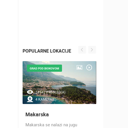
POPULARNE LOKACIJE
GRAD POD BIOKOVOM
NAJLJEPŠE Š
54942 PREGLED(A)
46954 P
4 KAMERA(E)
7 KAMER
Makarska
Baška Vo
h 17
Makarska se nalazi na jugu
Baška Voda,