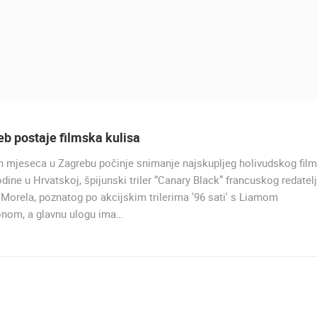
b postaje filmska kulisa
 mjeseca u Zagrebu počinje snimanje najskupljeg holivudskog fil
dine u Hrvatskoj, špijunski triler “Canary Black” francuskog redatel
 Morela, poznatog po akcijskim trilerima '96 sati' s Liamom
nom, a glavnu ulogu ima…
UŽIVO
0 GLEDATELJ(A)
UŽIVO
0 GLEDATELJ(A)
GRADILIŠTE DJEČJEG VRTIĆA U