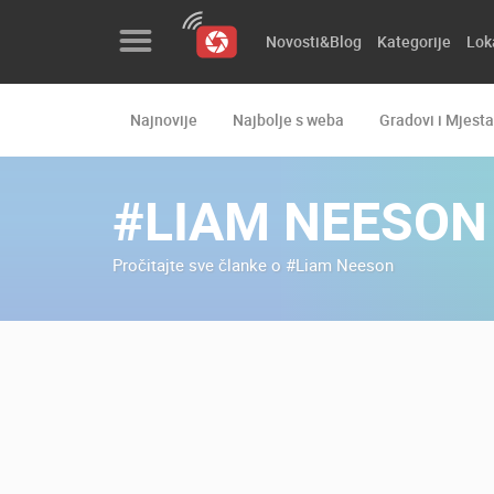
Novosti&Blog
Kategorije
Lok
Najnovije
Najbolje s weba
Gradovi i Mjesta
Novosti&Blog
Kategorije
#LIAM NEESON
Lokacije
Pročitajte sve članke o #Liam Neeson
Event&Site
Izdvojeno
Povijest
Karta