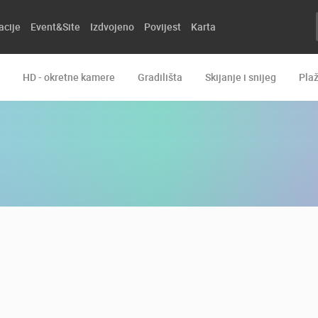
acije
Event&Site
Izdvojeno
Povijest
Karta
HD - okretne kamere
Gradilišta
Skijanje i snijeg
Pla