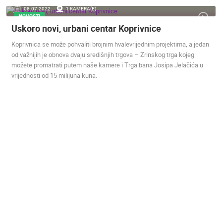
08.07.2022.
1 KAMERA(E)
ENGLISH
NOVOSTI
Uskoro novi, urbani centar Koprivnice
Koprivnica se može pohvaliti brojnim hvalevrijednim projektima, a jedan
od važnijih je obnova dvaju središnjih trgova – Zrinskog trga kojeg
NAJNOVIJE KAMERE
možete promatrati putem naše kamere i Trga bana Josipa Jelačića u
vrijednosti od 15 milijuna kuna.
UŽIVO
0 GLEDATELJ(A)
UŽIVO
GRADILIŠTE DJEČJEG VRTIĆA U BUDROVCIMA
RAKOVICA 
ĐAKOVO
RAKOVICA
KATEGORIJE KAMERA
NAJBOLJE S WEBA
GRADOVI I MJESTA
HD - OKRETNE KAMERE
GRADILIŠTA
SKIJANJE I SNIJEG
PLAŽE
MARINE I LUČICE
ZOO
DOGAĐANJA I ZANIMLJIVOSTI
TRANSPORT I PROMET