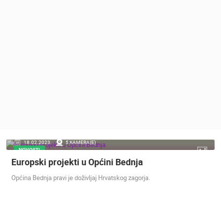
MEDIJI O
NAMA,
NAGRADE I
PRIZNANJA
DONACIJE
ZA NOVE
WEB
KAMERE
TERMS OF
USE
PRIVACY
18.02.2023.
5 KAMERA(E)
POLICY
NOVOSTI
Europski projekti u Općini Bednja
BANERI
Općina Bednja pravi je doživljaj Hrvatskog zagorja.
HRVATSKI