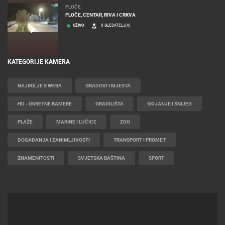
PLOČE
PLOČE, CENTAR, RIVA I CRKVA
UŽIVO
0 GLEDATELJ(A)
KATEGORIJE KAMERA
NAJBOLJE S WEBA
GRADOVI I MJESTA
HD - OKRETNE KAMERE
GRADILIŠTA
SKIJANJE I SNIJEG
PLAŽE
MARINE I LUČICE
ZOO
DOGAĐANJA I ZANIMLJIVOSTI
TRANSPORT I PROMET
ZNAMENITOSTI
SVJETSKA BAŠTINA
SPORT