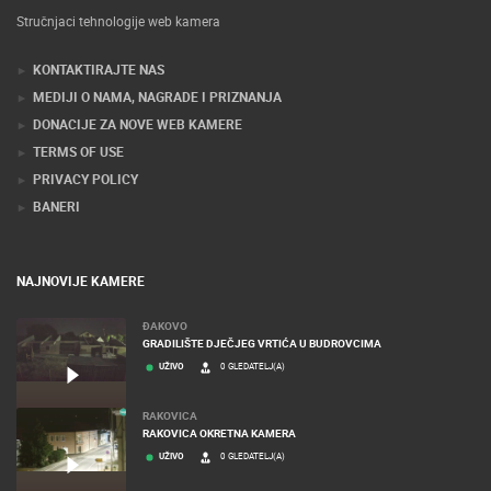
Stručnjaci tehnologije web kamera
KONTAKTIRAJTE NAS
MEDIJI O NAMA, NAGRADE I PRIZNANJA
DONACIJE ZA NOVE WEB KAMERE
TERMS OF USE
PRIVACY POLICY
BANERI
NAJNOVIJE KAMERE
ĐAKOVO
GRADILIŠTE DJEČJEG VRTIĆA U BUDROVCIMA
UŽIVO
0 GLEDATELJ(A)
RAKOVICA
RAKOVICA OKRETNA KAMERA
UŽIVO
0 GLEDATELJ(A)