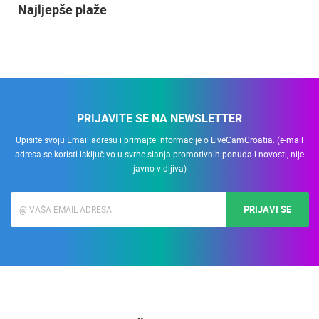
Najljepše plaže
PRIJAVITE SE NA NEWSLETTER
Upišite svoju Email adresu i primajte informacije o LiveCamCroatia. (e-mail
adresa se koristi isključivo u svrhe slanja promotivnih ponuda i novosti, nije
javno vidljiva)
PRIJAVI SE