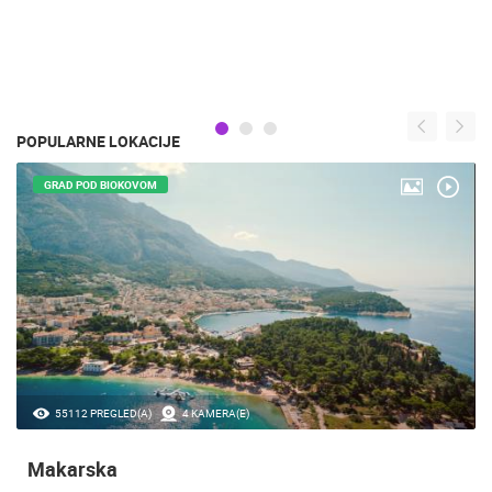
POPULARNE LOKACIJE
GRAD POD BIOKOVOM
55112 PREGLED(A)
4 KAMERA(E)
Makarska