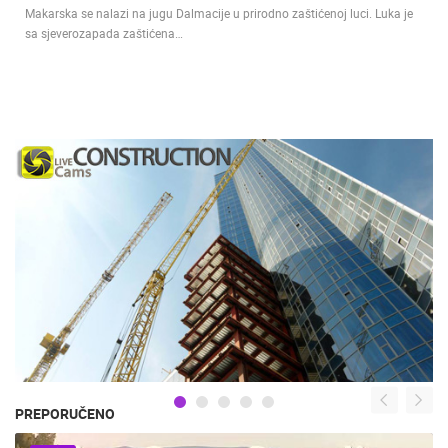
Makarska se nalazi na jugu Dalmacije u prirodno zaštićenoj luci. Luka je
sa sjeverozapada zaštićena…
PREPORUČENO