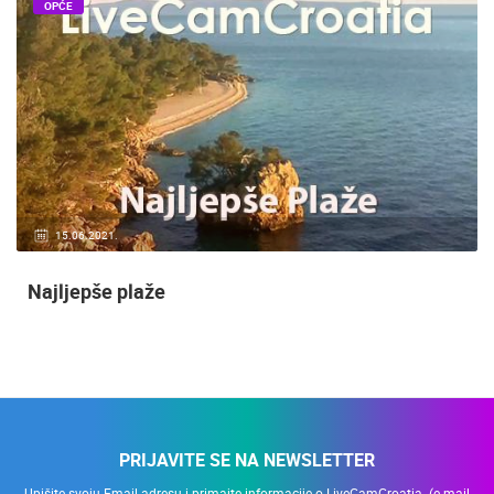
OPĆE
15.06.2021.
Najljepše plaže
PRIJAVITE SE NA NEWSLETTER
Upišite svoju Email adresu i primajte informacije o LiveCamCroatia. (e-mail