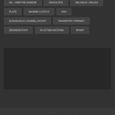
HD - OKRETNE KAMERE
GRADILIŠTA
SKIJANJE I SNIJEG
PLAŽE
MARINE I LUČICE
ZOO
DOGAĐANJA I ZANIMLJIVOSTI
TRANSPORT I PROMET
ZNAMENITOSTI
SVJETSKA BAŠTINA
SPORT