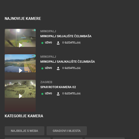
NAJNOVIJE KAMERE
MRKOPALJ
MRKOPALJ SKIJALIŠTE ČELIMBAŠA
UŽIVO
0 GLEDATELJ(A)
MRKOPALJ
MRKOPALJ SANJKALIŠTE ČELIMBAŠA
UŽIVO
0 GLEDATELJ(A)
ZAGREB
SPAR ROTOR KAMERA 02
UŽIVO
0 GLEDATELJ(A)
KATEGORIJE KAMERA
NAJBOLJE S WEBA
GRADOVI I MJESTA