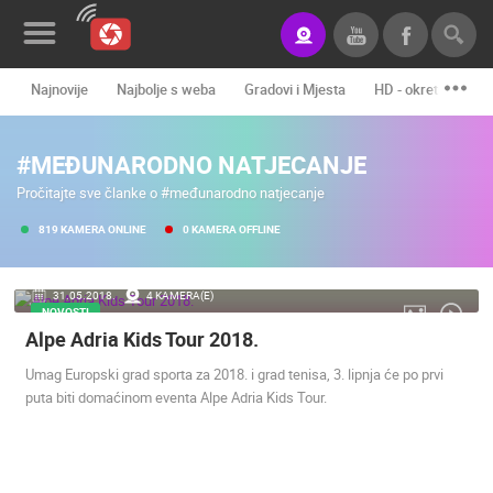
Najnovije
Najbolje s weba
Gradovi i Mjesta
HD - okretne kame
Novosti&Blog
#MEĐUNARODNO NATJECANJE
Kategorije
Pročitajte sve članke o #međunarodno natjecanje
Lokacije
819 KAMERA ONLINE
0 KAMERA OFFLINE
Event&Site
31.05.2018.
4 KAMERA(E)
Izdvojeno
NOVOSTI
Alpe Adria Kids Tour 2018.
Povijest
Umag Europski grad sporta za 2018. i grad tenisa, 3. lipnja će po prvi
Karta
puta biti domaćinom eventa Alpe Adria Kids Tour.
KONTAKTIRAJTE
NAS