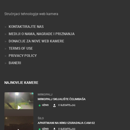
Stručnjaci tehnologije web kamera
KONTAKTIRAJTE NAS
MEDIJI O NAMA, NAGRADE I PRIZNANJA
DONACIJE ZA NOVE WEB KAMERE
TERMS OF USE
PRIVACY POLICY
BANERI
NAJNOVIJE KAMERE
MRKOPALJ
MRKOPALJ SKIJALIŠTE ČELIMBAŠA
UŽIVO
0 GLEDATELJ(A)
ŠILO
APARTMANI NA KRKU IZGRADNJA CAM 02
UŽIVO
0 GLEDATELJ(A)