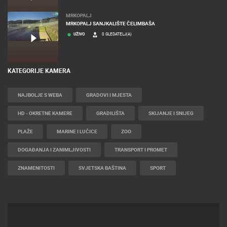
MRKOPALJ
MRKOPALJ SANJKALIŠTE ČELIMBAŠA
UŽIVO
0 GLEDATELJ(A)
KATEGORIJE KAMERA
NAJBOLJE S WEBA
GRADOVI I MJESTA
HD - OKRETNE KAMERE
GRADILIŠTA
SKIJANJE I SNIJEG
PLAŽE
MARINE I LUČICE
ZOO
DOGAĐANJA I ZANIMLJIVOSTI
TRANSPORT I PROMET
ZNAMENITOSTI
SVJETSKA BAŠTINA
SPORT