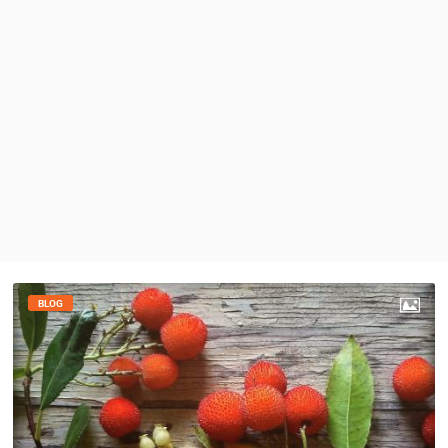
MEDIJI O
NAMA,
NAGRADE I
PRIZNANJA
DONACIJE
ZA NOVE
WEB
KAMERE
TERMS OF
USE
PRIVACY
POLICY
BLOG
BANERI
HRVATSKI