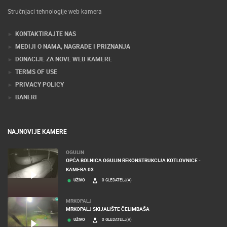
Stručnjaci tehnologije web kamera
KONTAKTIRAJTE NAS
MEDIJI O NAMA, NAGRADE I PRIZNANJA
DONACIJE ZA NOVE WEB KAMERE
TERMS OF USE
PRIVACY POLICY
BANERI
NAJNOVIJE KAMERE
OGULIN
OPĆA BOLNICA OGULIN REKONSTRUKCIJA KOTLOVNICE -
KAMERA 03
UŽIVO
0 GLEDATELJ(A)
MRKOPALJ
MRKOPALJ SKIJALIŠTE ČELIMBAŠA
UŽIVO
0 GLEDATELJ(A)