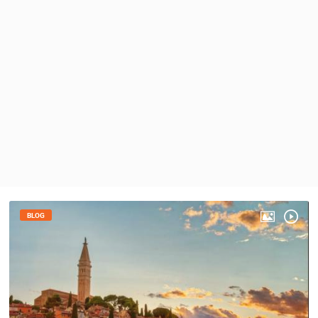
MEDIJI O
NAMA,
NAGRADE I
PRIZNANJA
DONACIJE
ZA NOVE
WEB
KAMERE
TERMS OF
USE
PRIVACY
POLICY
BLOG
BANERI
HRVATSKI