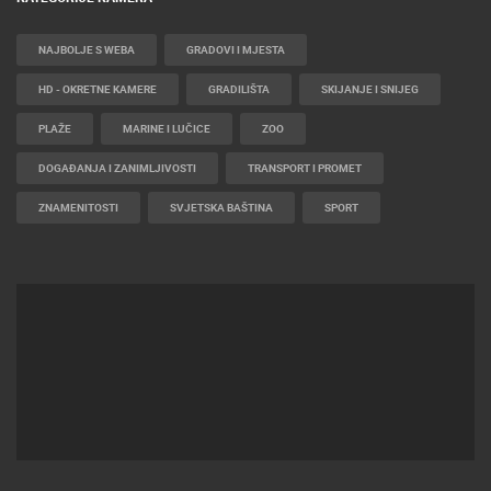
NAJBOLJE S WEBA
GRADOVI I MJESTA
HD - OKRETNE KAMERE
GRADILIŠTA
SKIJANJE I SNIJEG
PLAŽE
MARINE I LUČICE
ZOO
DOGAĐANJA I ZANIMLJIVOSTI
TRANSPORT I PROMET
ZNAMENITOSTI
SVJETSKA BAŠTINA
SPORT