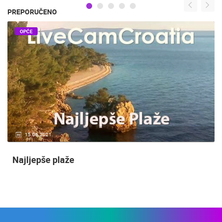
PREPORUČENO
OPĆE
15.06.2021.
Najljepše plaže