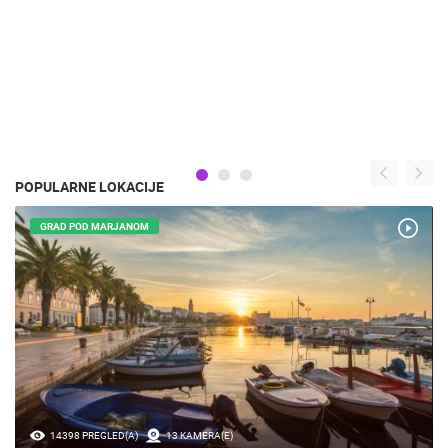
POPULARNE LOKACIJE
GRAD POD MARJANOM
14398 PREGLED(A)
13 KAMERA(E)