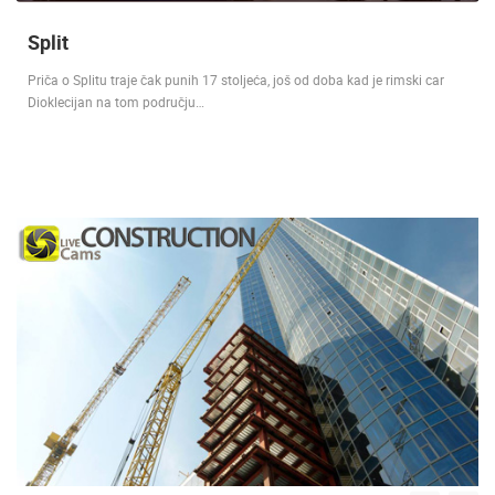
Split
Priča o Splitu traje čak punih 17 stoljeća, još od doba kad je rimski car
Dioklecijan na tom području…