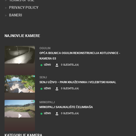
PRIVACY POLICY
BANERI
NAJNOVIJE KAMERE
OGULIN
OPĆA BOLNICA OGULIN REKONSTRUKCIJA KOTLOVNICE -
KAMERA 03
UŽIVO
0 GLEDATELJ(A)
SENJ
SENJ UŽIVO – PARK KNJIŽEVNIKA I VELEBITSKI KANAL
UŽIVO
0 GLEDATELJ(A)
MRKOPALJ
MRKOPALJ SANJKALIŠTE ČELIMBAŠA
UŽIVO
0 GLEDATELJ(A)
KATEGORIJE KAMERA