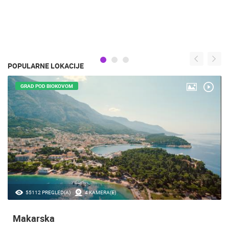
POPULARNE LOKACIJE
GRAD POD BIOKOVOM
55112 PREGLED(A)
4 KAMERA(E)
Makarska