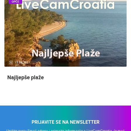
OPĆE
15.06.2021.
Najljepše plaže
PRIJAVITE SE NA NEWSLETTER
Upišite svoju Email adresu i primajte informacije o LiveCamCroatia. (e-mail