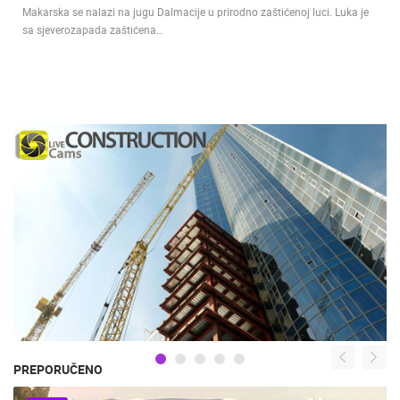
Makarska se nalazi na jugu Dalmacije u prirodno zaštićenoj luci. Luka je
sa sjeverozapada zaštićena…
PREPORUČENO