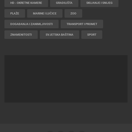
HD - OKRETNE KAMERE
GRADILIŠTA
SKIJANJE I SNIJEG
PLAŽE
MARINE I LUČICE
ZOO
DOGAĐANJA I ZANIMLJIVOSTI
TRANSPORT I PROMET
ZNAMENITOSTI
SVJETSKA BAŠTINA
SPORT