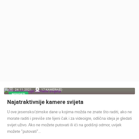
MEDIJI O
NAMA,
NAGRADE I
PRIZNANJA
DONACIJE
ZA NOVE
WEB
KAMERE
TERMS OF
USE
PRIVACY
24.11.2021.
17 KAMERA(E)
POLICY
NOVOSTI
Najatraktivnije kamere svijeta
BANERI
U ove jesensko/zimske dane u kojima možda ne znate što raditi, ako ne
morate raditi i previše ste lijeni čak i za videoigre, odlična ideja je gledati
svijet uživo. Ako ne možete putovati ili ići na godišnji odmor, uvijek
možete ”putovati”…
HRVATSKI