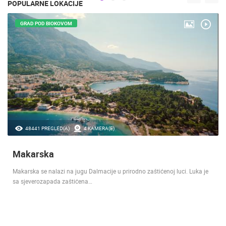
POPULARNE LOKACIJE
GRAD POD BIOKOVOM
48441 PREGLED(A)
4 KAMERA(E)
Makarska
Makarska se nalazi na jugu Dalmacije u prirodno zaštićenoj luci. Luka je
sa sjeverozapada zaštićena…