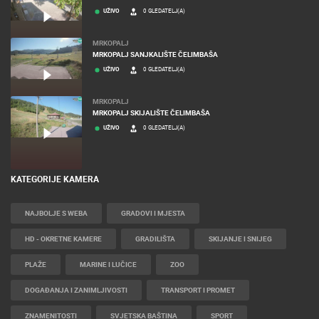
UŽIVO
0 GLEDATELJ(A)
MRKOPALJ
MRKOPALJ SANJKALIŠTE ČELIMBAŠA
UŽIVO
0 GLEDATELJ(A)
MRKOPALJ
MRKOPALJ SKIJALIŠTE ČELIMBAŠA
UŽIVO
0 GLEDATELJ(A)
KATEGORIJE KAMERA
NAJBOLJE S WEBA
GRADOVI I MJESTA
HD - OKRETNE KAMERE
GRADILIŠTA
SKIJANJE I SNIJEG
PLAŽE
MARINE I LUČICE
ZOO
DOGAĐANJA I ZANIMLJIVOSTI
TRANSPORT I PROMET
ZNAMENITOSTI
SVJETSKA BAŠTINA
SPORT