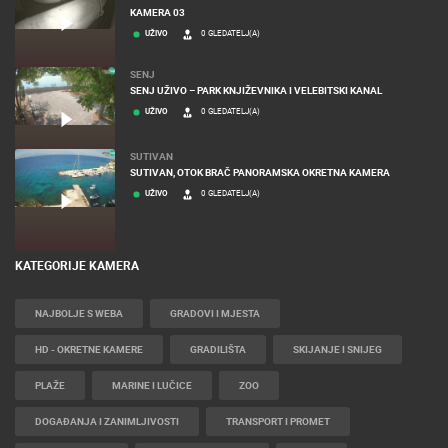
KAMERA 03
UŽIVO
0 GLEDATELJ(A)
SENJ
SENJ UŽIVO – PARK KNJIŽEVNIKA I VELEBITSKI KANAL
UŽIVO
0 GLEDATELJ(A)
SUTIVAN
SUTIVAN, OTOK BRAČ PANORAMSKA OKRETNA KAMERA
UŽIVO
0 GLEDATELJ(A)
KATEGORIJE KAMERA
NAJBOLJE S WEBA
GRADOVI I MJESTA
HD - OKRETNE KAMERE
GRADILIŠTA
SKIJANJE I SNIJEG
PLAŽE
MARINE I LUČICE
ZOO
DOGAĐANJA I ZANIMLJIVOSTI
TRANSPORT I PROMET