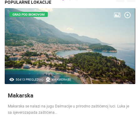
POPULARNE LOKACIJE
GRAD POD BIOKOVOM
50413 PREGLED(A)
4 KAMERA(E)
Makarska
Makarska se nalazi na jugu Dalmacije u prirodno zaštićenoj luci. Luka je
sa sjeverozapada zaštićena…