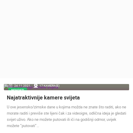
MEDIJI O
NAMA,
NAGRADE I
PRIZNANJA
DONACIJE
ZA NOVE
WEB
KAMERE
TERMS OF
USE
PRIVACY
24.11.2021.
17 KAMERA(E)
POLICY
NOVOSTI
Najatraktivnije kamere svijeta
BANERI
U ove jesensko/zimske dane u kojima možda ne znate što raditi, ako ne
morate raditi i previše ste lijeni čak i za videoigre, odlična ideja je gledati
svijet uživo. Ako ne možete putovati ili ići na godišnji odmor, uvijek
možete ”putovati”…
HRVATSKI