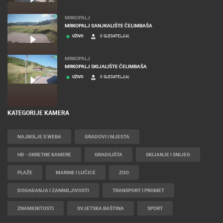
MRKOPALJ
MRKOPALJ SANJKALIŠTE ČELIMBAŠA
UŽIVO
0 GLEDATELJ(A)
MRKOPALJ
MRKOPALJ SKIJALIŠTE ČELIMBAŠA
UŽIVO
0 GLEDATELJ(A)
KATEGORIJE KAMERA
NAJBOLJE S WEBA
GRADOVI I MJESTA
HD - OKRETNE KAMERE
GRADILIŠTA
SKIJANJE I SNIJEG
PLAŽE
MARINE I LUČICE
ZOO
DOGAĐANJA I ZANIMLJIVOSTI
TRANSPORT I PROMET
ZNAMENITOSTI
SVJETSKA BAŠTINA
SPORT