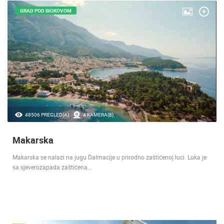
GRAD POD BIOKOVOM
48506 PREGLED(A)
4 KAMERA(E)
Makarska
Makarska se nalazi na jugu Dalmacije u prirodno zaštićenoj luci. Luka je
sa sjeverozapada zaštićena…