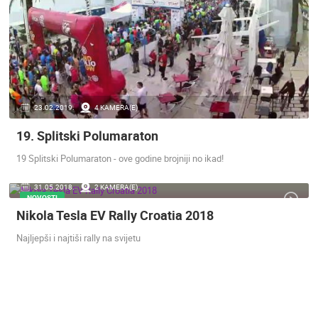
SENJ
MRKOPALJ
KATEGORIJE KAMERA
NAJBOLJE S WEBA
GRADOVI I MJESTA
HD - OKRETNE KAMERE
GRADILIŠTA
SKIJANJE I SNIJEG
PLAŽE
MARINE I LUČICE
ZOO
DOGAĐANJA I ZANIMLJIVOSTI
TRANSPORT I PROMET
23.02.2019.
4 KAMERA(E)
ZNAMENITOSTI
SVJETSKA BAŠTINA
SPORT
19. Splitski Polumaraton
19 Splitski Polumaraton - ove godine brojniji no ikad!
31.05.2018.
2 KAMERA(E)
NOVOSTI
Nikola Tesla EV Rally Croatia 2018
Najljepši i najtiši rally na svijetu