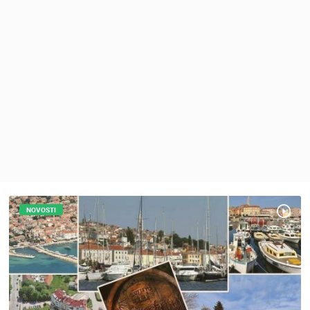
MEDIJI O
NAMA,
NAGRADE I
PRIZNANJA
DONACIJE
ZA NOVE
WEB
KAMERE
TERMS OF
USE
PRIVACY
POLICY
NOVOSTI
BANERI
HRVATSKI