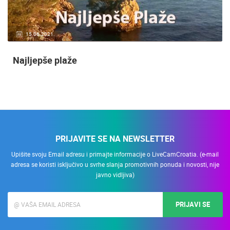
15.06.2021.
Najljepše plaže
PRIJAVITE SE NA NEWSLETTER
Upišite svoju Email adresu i primajte informacije o LiveCamCroatia. (e-mail
adresa se koristi isključivo u svrhe slanja promotivnih ponuda i novosti, nije
javno vidljiva)
PRIJAVI SE