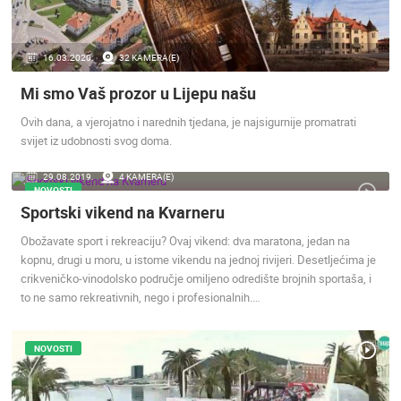
ENGLISH
16.03.2020.
32 KAMERA(E)
Mi smo Vaš prozor u Lijepu našu
Ovih dana, a vjerojatno i narednih tjedana, je najsigurnije promatrati
svijet iz udobnosti svog doma.
29.08.2019.
4 KAMERA(E)
NOVOSTI
Sportski vikend na Kvarneru
Obožavate sport i rekreaciju? Ovaj vikend: dva maratona, jedan na
NAJNOVIJE KAMERE
kopnu, drugi u moru, u istome vikendu na jednoj rivijeri. Desetljećima je
crikveničko-vinodolsko područje omiljeno odredište brojnih sportaša, i
UŽIVO
0 GLEDATELJ(A)
UŽIVO
to ne samo rekreativnih, nego i profesionalnih.…
NOVOSTI
SENJ UŽIVO – PARK KNJIŽEVNIKA I VELEBITSKI KANAL
MRKOPALJ 