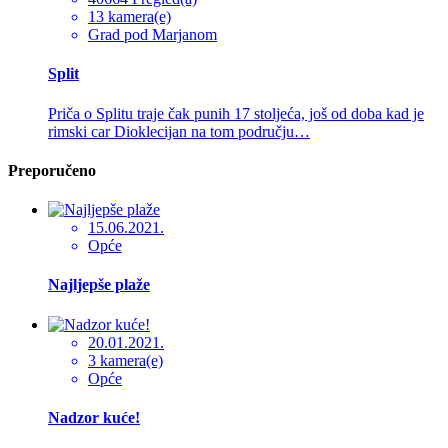
13 kamera(e)
Grad pod Marjanom
Split
Priča o Splitu traje čak punih 17 stoljeća, još od doba kad je
rimski car Dioklecijan na tom području…
Preporučeno
15.06.2021.
Opće
Najljepše plaže
20.01.2021.
3 kamera(e)
Opće
Nadzor kuće!