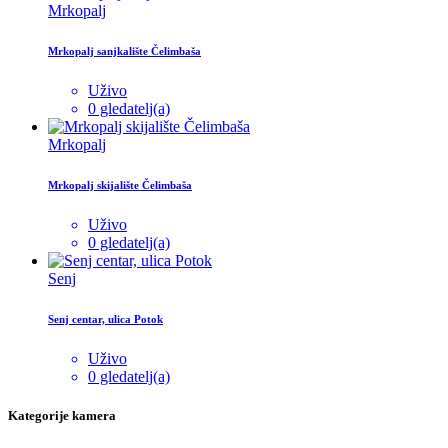
Mrkopalj
Mrkopalj sanjkalište Čelimbaša
Uživo
0 gledatelj(a)
Mrkopalj
Mrkopalj skijalište Čelimbaša
Uživo
0 gledatelj(a)
Senj
Senj centar, ulica Potok
Uživo
0 gledatelj(a)
Kategorije kamera