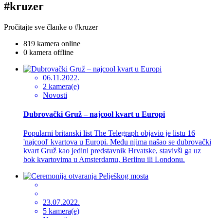
#kruzer
Pročitajte sve članke o #kruzer
819 kamera online
0 kamera offline
06.11.2022.
2 kamera(e)
Novosti
Dubrovački Gruž – najcool kvart u Europi
Popularni britanski list The Telegraph objavio je listu 16
'najcool' kvartova u Europi. Među njima našao se dubrovački
kvart Gruž kao jedini predstavnik Hrvatske, stavivši ga uz
bok kvartovima u Amsterdamu, Berlinu ili Londonu.
23.07.2022.
5 kamera(e)