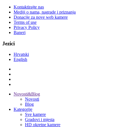
Kontaktirajte nas
Mediji o nama, nagrade i priznanja
Donacije za nove web kamere
Terms of use
Privacy Policy
Baneri
Jezici
Hrvatski
English
Novosti&Blog
Novosti
Blog
Kategorije
Sve kamere
Gradovi i mjesta
HD okretne kamere