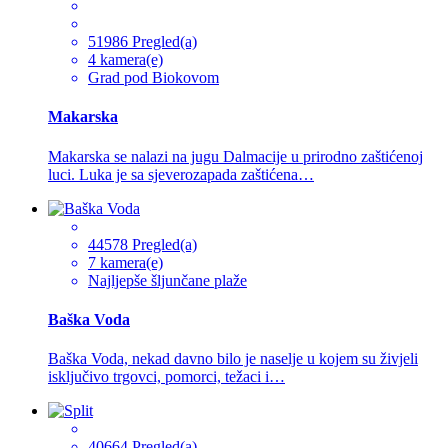
51986 Pregled(a)
4 kamera(e)
Grad pod Biokovom
Makarska
Makarska se nalazi na jugu Dalmacije u prirodno zaštićenoj
luci. Luka je sa sjeverozapada zaštićena…
44578 Pregled(a)
7 kamera(e)
Najljepše šljunčane plaže
Baška Voda
Baška Voda, nekad davno bilo je naselje u kojem su živjeli
isključivo trgovci, pomorci, težaci i…
40664 Pregled(a)