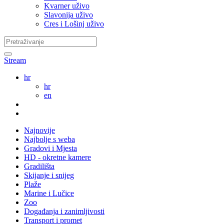
Kvarner uživo
Slavonija uživo
Cres i Lošinj uživo
Stream
hr
hr
en
Najnovije
Najbolje s weba
Gradovi i Mjesta
HD - okretne kamere
Gradilišta
Skijanje i snijeg
Plaže
Marine i Lučice
Zoo
Događanja i zanimljivosti
Transport i promet