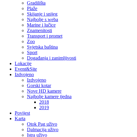
Gradilišta
Plaže
Skijanje i snijeg
Najbolje s weba
Marine i lučice
Znamenitosti
Transport i promet
Zoo
Svjetska baština
Sport
Događanja i zanimljivosti
Lokacije
Event&Site
Izdvojeno
Izdvojeno
Gorski kotar
Nove HD kamere
Najbolje kamere tjedna
2018
2019
Povijest
Karta
Otok Pag uživo
Dalmacija uživo
Istra uživo