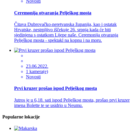
Novosti
Ceremonija otvaranja Pelješkog mosta
Čitava Dubrovačko-neretvanska županija, kao i ostatak
Hrvatske, nestrpljivo iščekuje 26. srpnja kada će biti
sjedinjena s ostatkom Lijepe naše. Ceremonija otvaranja
Pelješkog mosta - spektakl na kopnu i na moru.
23.06.2022.
1 kamera(e)
Novosti
Prvi kruzer prošao ispod Pelješkog mosta
Jutros je u 6,18. sati ispod Pelješkog mosta, prošao prvi kruzer
imena Bolette te se usidrio u Neumu.
Popularne lokacije