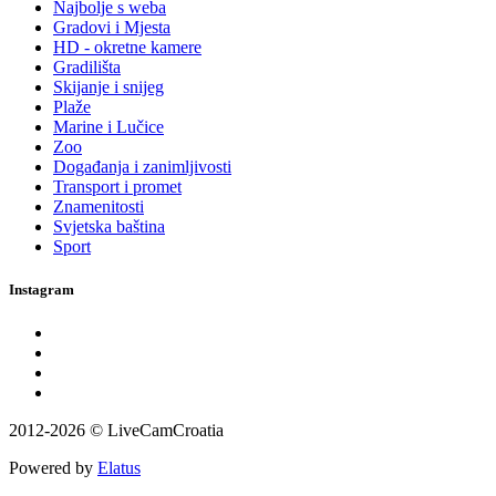
Najbolje s weba
Gradovi i Mjesta
HD - okretne kamere
Gradilišta
Skijanje i snijeg
Plaže
Marine i Lučice
Zoo
Događanja i zanimljivosti
Transport i promet
Znamenitosti
Svjetska baština
Sport
Instagram
2012-2026 © LiveCamCroatia
Powered by
Elatus