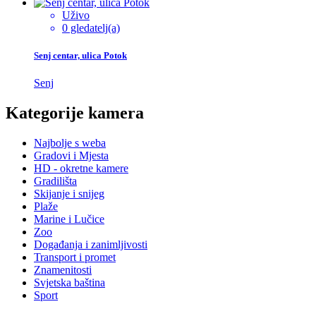
Uživo
0 gledatelj(a)
Senj centar, ulica Potok
Senj
Kategorije kamera
Najbolje s weba
Gradovi i Mjesta
HD - okretne kamere
Gradilišta
Skijanje i snijeg
Plaže
Marine i Lučice
Zoo
Događanja i zanimljivosti
Transport i promet
Znamenitosti
Svjetska baština
Sport