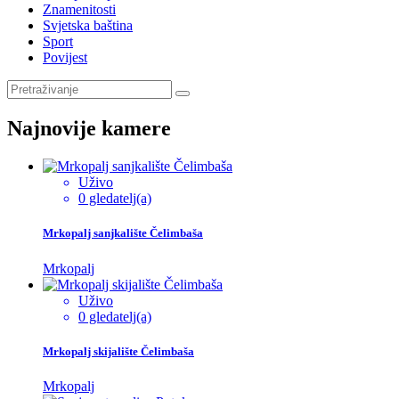
Znamenitosti
Svjetska baština
Sport
Povijest
Najnovije kamere
Uživo
0 gledatelj(a)
Mrkopalj sanjkalište Čelimbaša
Mrkopalj
Uživo
0 gledatelj(a)
Mrkopalj skijalište Čelimbaša
Mrkopalj