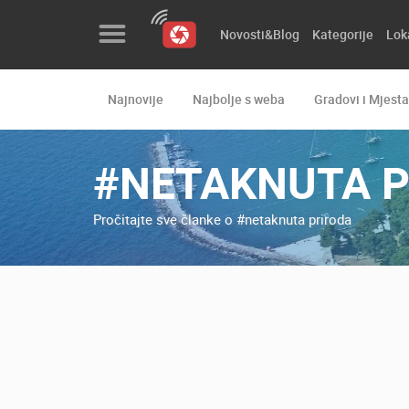
Novosti&Blog
Kategorije
Lok
Najnovije
Najbolje s weba
Gradovi i Mjesta
Novosti&Blog
Kategorije
#NETAKNUTA P
Lokacije
Pročitajte sve članke o #netaknuta priroda
Event&Site
Izdvojeno
Povijest
Karta