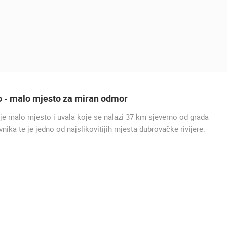
o - malo mjesto za miran odmor
je malo mjesto i uvala koje se nalazi 37 km sjeverno od grada
UŽIVO
nika te je jedno od najslikovitijih mjesta dubrovačke rivijere.
BOL NA BRAČU PLAŽA ZLATN
BOL
UŽIVO
0 GLEDATELJ(A)
UŽIVO
0 GLEDATELJ(A)