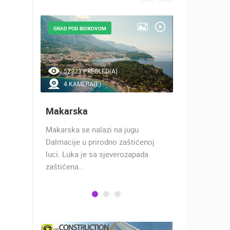
GRAD POD BIOKOVOM
NAJLJEPŠE Š
52223 PREGLED(A)
44792 P
4 KAMERA(E)
7 KAMER
Makarska
Baška Vo
h 17
Makarska se nalazi na jugu
Baška Voda,
 rimski
Dalmacije u prirodno zaštićenoj
naselje u ko
učju…
luci. Luka je sa sjeverozapada
trgovci, pom
zaštićena…