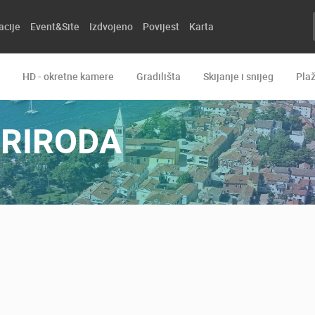
acije
Event&Site
Izdvojeno
Povijest
Karta
HD - okretne kamere
Gradilišta
Skijanje i snijeg
Pla
RIRODA