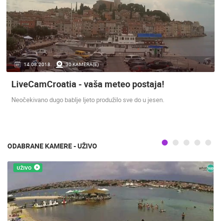
KATEGORIJE KAMERA
NAJBOLJE S WEBA
GRADOVI I MJESTA
HD - OKRETNE KAMERE
GRADILIŠTA
SKIJANJE I SNIJEG
PLAŽE
MARINE I LUČICE
ZOO
DOGAĐANJA I ZANIMLJIVOSTI
TRANSPORT I PROMET
14.08.2018.
30 KAMERA(E)
ZNAMENITOSTI
SVJETSKA BAŠTINA
SPORT
LiveCamCroatia - vaša meteo postaja!
Neočekivano dugo bablje ljeto produžilo sve do u jesen.
ODABRANE KAMERE - UŽIVO
UŽIVO