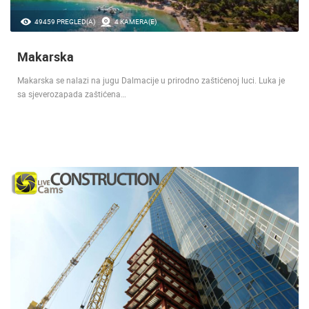
49459 PREGLED(A)
4 KAMERA(E)
Makarska
Makarska se nalazi na jugu Dalmacije u prirodno zaštićenoj luci. Luka je
sa sjeverozapada zaštićena…