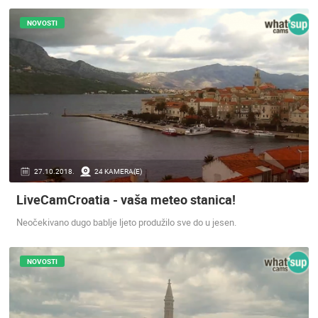
ENGLISH
NOVOSTI
27.10.2018.
24 KAMERA(E)
NAJNOVIJE KAMERE
LiveCamCroatia - vaša meteo stanica!
UŽIVO
0 GLEDATELJ(A)
UŽIVO
Neočekivano dugo bablje ljeto produžilo sve do u jesen.
NOVOSTI
GRADILIŠT
RAKOVICA OKRETNA KAMERA
LANIŠTE
RAKOVICA
ZAGREB