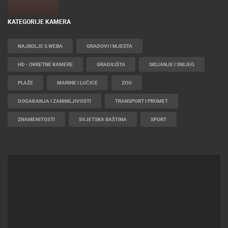
KATEGORIJE KAMERA
NAJBOLJE S WEBA
GRADOVI I MJESTA
HD - OKRETNE KAMERE
GRADILIŠTA
SKIJANJE I SNIJEG
PLAŽE
MARINE I LUČICE
ZOO
DOGAĐANJA I ZANIMLJIVOSTI
TRANSPORT I PROMET
ZNAMENITOSTI
SVJETSKA BAŠTINA
SPORT