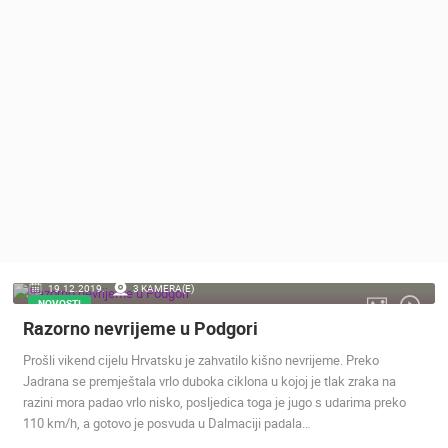
MEDIJI O
NAMA,
NAGRADE I
PRIZNANJA
DONACIJE
ZA NOVE
WEB
KAMERE
TERMS OF
USE
PRIVACY
19.12.2019.
3 KAMERA(E)
POLICY
NOVOSTI
Razorno nevrijeme u Podgori
BANERI
Prošli vikend cijelu Hrvatsku je zahvatilo kišno nevrijeme. Preko
Jadrana se premještala vrlo duboka ciklona u kojoj je tlak zraka na
razini mora padao vrlo nisko, posljedica toga je jugo s udarima preko
110 km/h, a gotovo je posvuda u Dalmaciji padala…
HRVATSKI