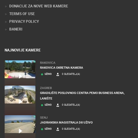
DONACIJE ZA NOVE WEB KAMERE
TERMS OF USE
PRIVACY POLICY
BANERI
NAJNOVIJE KAMERE
RAKOVICA
RAKOVICA OKRETNA KAMERA
UŽIVO
0 GLEDATELJ(A)
ZAGREB
GRADILIŠTE POSLOVNOG CENTRA PEMO BUSINESS ARENA,
LANIŠTE
UŽIVO
0 GLEDATELJ(A)
SENJ
JADRANSKA MAGISTRALA D8 UŽIVO
UŽIVO
0 GLEDATELJ(A)