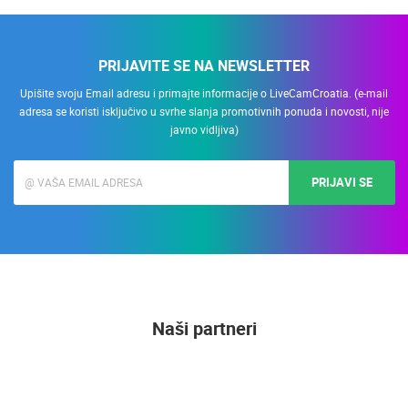
PRIJAVITE SE NA NEWSLETTER
Upišite svoju Email adresu i primajte informacije o LiveCamCroatia. (e-mail
adresa se koristi isključivo u svrhe slanja promotivnih ponuda i novosti, nije
javno vidljiva)
PRIJAVI SE
Naši partneri