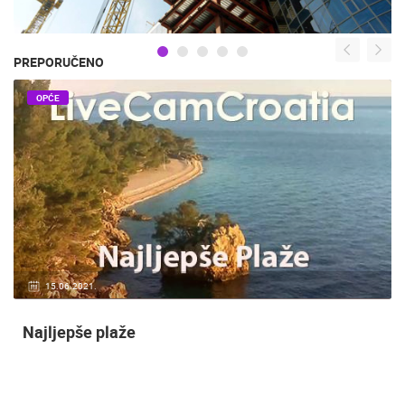
PREPORUČENO
OPĆE
15.06.2021.
Najljepše plaže