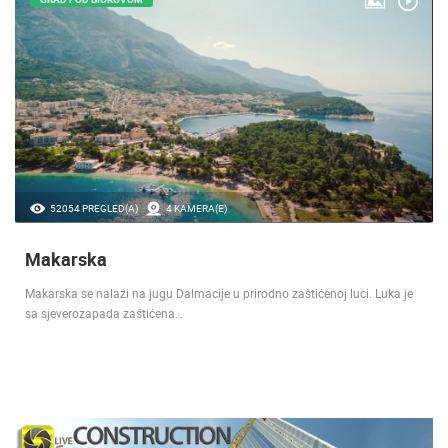
52054 PREGLED(A)
4 KAMERA(E)
Makarska
Makarska se nalazi na jugu Dalmacije u prirodno zaštićenoj luci. Luka je
sa sjeverozapada zaštićena…