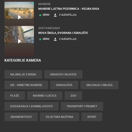
MANDRE
MANDRE LJETNA POZORNICA - VELIKA ĐIGA
UŽIVO
0 GLEDATELJ(A)
SVETVINČENAT
NOVA ŠKOLA, DVORANA I IGRALIŠTE
UŽIVO
0 GLEDATELJ(A)
KATEGORIJE KAMERA
NAJBOLJE S WEBA
GRADOVI I MJESTA
HD - OKRETNE KAMERE
GRADILIŠTA
SKIJANJE I SNIJEG
PLAŽE
MARINE I LUČICE
ZOO
DOGAĐANJA I ZANIMLJIVOSTI
TRANSPORT I PROMET
ZNAMENITOSTI
SVJETSKA BAŠTINA
SPORT