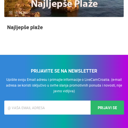
15.06.2021.
Najljepše plaže
PRIJAVITE SE NA NEWSLETTER
Upišite svoju Email adresu i primajte informacije o LiveCamCroatia. (e-mail
adresa se koristi isključivo u svrhe slanja promotivnih ponuda i novosti, nije
javno vidljiva)
PRIJAVI SE