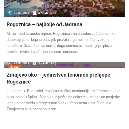
MEDIJI O
29.03.2021.
4 KAMERA(E)
NAMA,
NAGRADE I
Rogoznica – najbolje od Jadrana
PRIZNANJA
Mirno, mediteransko mjesto Rogoznica ima prirodno zaštićenu luku,
DONACIJE
dubokog gaza, koja je oduvijek pružala sigurno sidrište svakom
ZA NOVE
nautičaru. Gusta borova šuma, duga šetnica uz more, lijepe plaže,
WEB
otočići i uvale privlače danas osim nautičara…
KAMERE
24.08.2019.
3 KAMERA(E)
TERMS OF
BLOG
USE
Zmajevo oko – jedinstven fenomen prelijepe
PRIVACY
Rogoznice
POLICY
Ljetujete li u Rogoznici, divnoj turističkoj destinaciji smještenoj na pola
BANERI
puta između Splita i Šibenika, nipošto ne odlazite kući bez da posjetite
jedan od najvećih hidrogeomorfoloških fenomena ikad. Riječ je o
Zmajevom oku, odnosno jezeru…
HRVATSKI