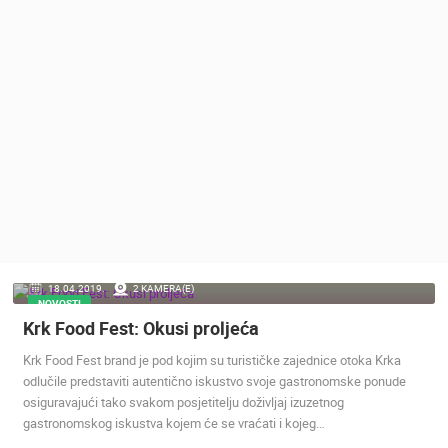
MEDIJI O
NAMA,
NAGRADE I
PRIZNANJA
DONACIJE
ZA NOVE
WEB
KAMERE
TERMS OF
USE
PRIVACY
18.04.2019.
2 KAMERA(E)
POLICY
NOVOSTI
Krk Food Fest: Okusi proljeća
BANERI
Krk Food Fest brand je pod kojim su turističke zajednice otoka Krka
odlučile predstaviti autentično iskustvo svoje gastronomske ponude
osiguravajući tako svakom posjetitelju doživljaj izuzetnog
gastronomskog iskustva kojem će se vraćati i kojeg…
HRVATSKI