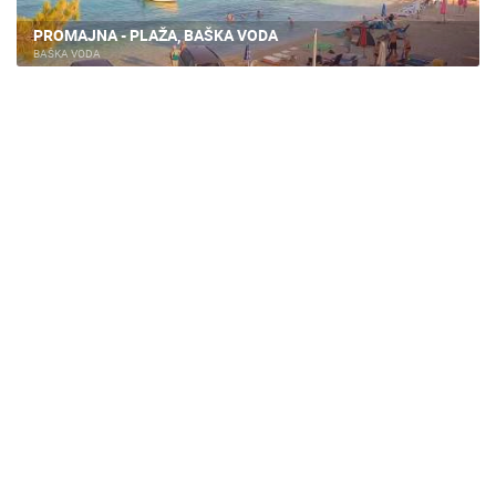
PLAŽE
MARINE I LUČICE
ZOO
PROMAJNA - PLAŽA, BAŠKA VODA
DOGAĐANJA I ZANIMLJIVOSTI
TRANSPORT I PROMET
BAŠKA VODA
ZNAMENITOSTI
SVJETSKA BAŠTINA
SPORT