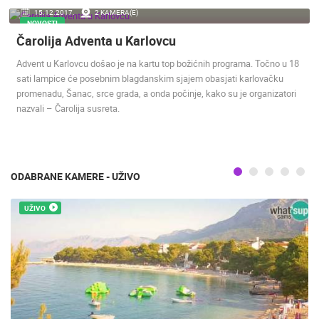
15.12.2017.
2 KAMERA(E)
ENGLISH
NOVOSTI
Čarolija Adventa u Karlovcu
Advent u Karlovcu došao je na kartu top božićnih programa. Točno u 18
sati lampice će posebnim blagdanskim sjajem obasjati karlovačku
promenadu, Šanac, srce grada, a onda počinje, kako su je organizatori
nazvali – Čarolija susreta.
NAJNOVIJE KAMERE
UŽIVO
0 GLEDATELJ(A)
UŽIVO
ODABRANE KAMERE - UŽIVO
UŽIVO
OPĆA BOLNICA OGULIN REKONSTRUKCIJA KOTLOVNICE -
KAMERA 03
SENJ UŽIVO
OGULIN
SENJ
KATEGORIJE KAMERA
NAJBOLJE S WEBA
GRADOVI I MJESTA
HD - OKRETNE KAMERE
GRADILIŠTA
SKIJANJE I SNIJEG