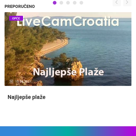
PREPORUČENO
OPĆE
15.06.2021.
Najljepše plaže