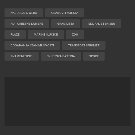
NAJBOLJE S WEBA
GRADOVI I MJESTA
HD - OKRETNE KAMERE
GRADILIŠTA
SKIJANJE I SNIJEG
PLAŽE
MARINE I LUČICE
ZOO
DOGAĐANJA I ZANIMLJIVOSTI
TRANSPORT I PROMET
ZNAMENITOSTI
SVJETSKA BAŠTINA
SPORT