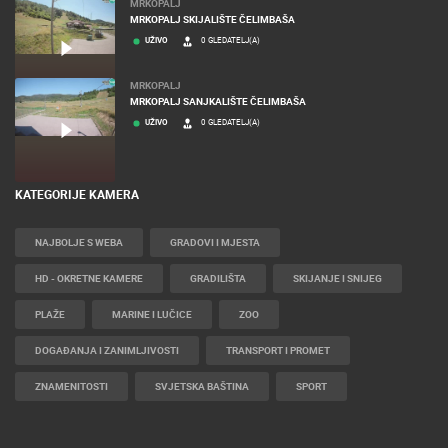
MRKOPALJ
MRKOPALJ SKIJALIŠTE ČELIMBAŠA
UŽIVO
0 GLEDATELJ(A)
MRKOPALJ
MRKOPALJ SANJKALIŠTE ČELIMBAŠA
UŽIVO
0 GLEDATELJ(A)
KATEGORIJE KAMERA
NAJBOLJE S WEBA
GRADOVI I MJESTA
HD - OKRETNE KAMERE
GRADILIŠTA
SKIJANJE I SNIJEG
PLAŽE
MARINE I LUČICE
ZOO
DOGAĐANJA I ZANIMLJIVOSTI
TRANSPORT I PROMET
ZNAMENITOSTI
SVJETSKA BAŠTINA
SPORT