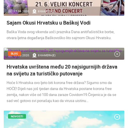
17.06.2020.
8 KAMERA(E)
Sajam Okusi Hrvatsku u Baškoj Vodi
Baška Voda ovog vikenda uoči praznika Dana anitifašističke borbe,
otvara ljetna događanja Baškovoško lito sajmom Okusi Hrvatsku.
BLOG
06.06.2020.
8 KAMERA(E)
Hrvatska uvrštena među 20 najsigurnijih država
na svijetu za turističko putovanje
Hoće li Hrvatska ovo ljeto biti korona free država? Sigurno smo da
HOĆE! Dijeli nas još tjedan dana da Hrvatska postane korona free
zemlja, nakon više od 100 dana zaraze Covidom19.Činjenica je da se
sad već gotovo svi ponašaju kao da virusa uistinu…
NOVOSTI