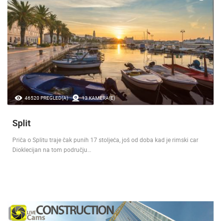
46520 PREGLED(A)
13 KAMERA(E)
Split
Priča o Splitu traje čak punih 17 stoljeća, još od doba kad je rimski car
Dioklecijan na tom području…