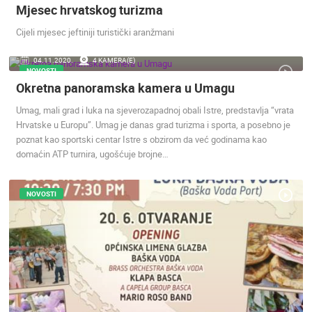
Mjesec hrvatskog turizma
NAJNOVIJE KAMERE
Cijeli mjesec jeftiniji turistički aranžmani
UŽIVO
0 GLEDATELJ(A)
UŽIVO
04.11.2020.
4 KAMERA(E)
NOVOSTI
Okretna panoramska kamera u Umagu
Umag, mali grad i luka na sjeverozapadnoj obali Istre, predstavlja “vrata
Hrvatske u Europu”. Umag je danas grad turizma i sporta, a posebno je
SENJ UŽIVO – PARK KNJIŽEVNIKA I VELEBITSKI KANAL
MRKOPALJ 
poznat kao sportski centar Istre s obzirom da već godinama kao
SENJ
MRKOPALJ
domaćin ATP turnira, ugošćuje brojne…
KATEGORIJE KAMERA
NAJBOLJE S WEBA
GRADOVI I MJESTA
NOVOSTI
HD - OKRETNE KAMERE
GRADILIŠTA
SKIJANJE I SNIJEG
PLAŽE
MARINE I LUČICE
ZOO
DOGAĐANJA I ZANIMLJIVOSTI
TRANSPORT I PROMET
ZNAMENITOSTI
SVJETSKA BAŠTINA
SPORT