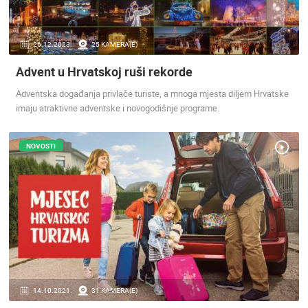
ENGLISH
26.12.2023.
25 KAMERA(E)
Advent u Hrvatskoj ruši rekorde
Adventska događanja privlače turiste, a mnoga mjesta diljem Hrvatske
imaju atraktivne adventske i novogodišnje programe.
NOVOSTI
14.10.2021.
31 KAMERA(E)