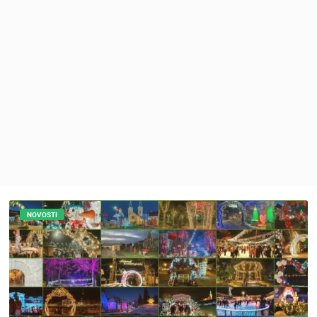
MEDIJI O
NAMA,
NAGRADE I
PRIZNANJA
DONACIJE
ZA NOVE
WEB
KAMERE
TERMS OF
USE
PRIVACY
POLICY
NOVOSTI
BANERI
HRVATSKI