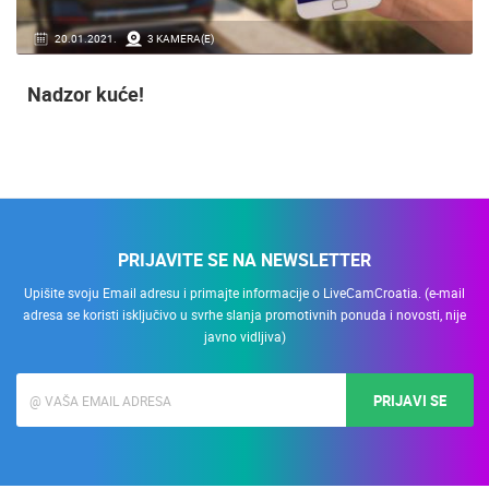
20.01.2021.
3 KAMERA(E)
Nadzor kuće!
PRIJAVITE SE NA NEWSLETTER
Upišite svoju Email adresu i primajte informacije o LiveCamCroatia. (e-mail
adresa se koristi isključivo u svrhe slanja promotivnih ponuda i novosti, nije
javno vidljiva)
PRIJAVI SE