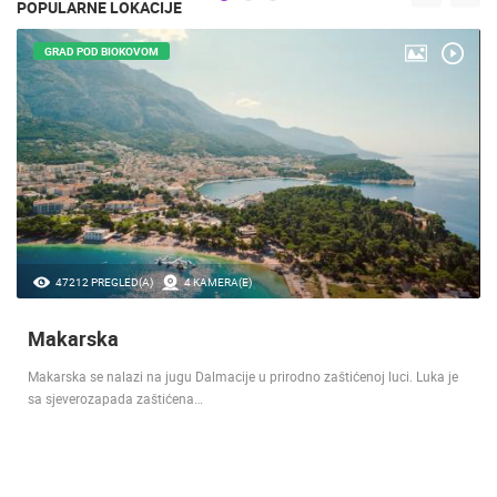
POPULARNE LOKACIJE
GRAD POD BIOKOVOM
47212 PREGLED(A)
4 KAMERA(E)
Makarska
Makarska se nalazi na jugu Dalmacije u prirodno zaštićenoj luci. Luka je
sa sjeverozapada zaštićena…