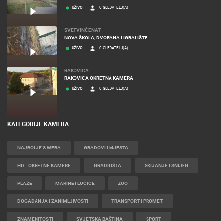
UŽIVO
0 GLEDATELJ(A)
SVETVINČENAT
NOVA ŠKOLA, DVORANA I IGRALIŠTE
UŽIVO
0 GLEDATELJ(A)
RAKOVICA
RAKOVICA OKRETNA KAMERA
UŽIVO
0 GLEDATELJ(A)
KATEGORIJE KAMERA
NAJBOLJE S WEBA
GRADOVI I MJESTA
HD - OKRETNE KAMERE
GRADILIŠTA
SKIJANJE I SNIJEG
PLAŽE
MARINE I LUČICE
ZOO
DOGAĐANJA I ZANIMLJIVOSTI
TRANSPORT I PROMET
ZNAMENITOSTI
SVJETSKA BAŠTINA
SPORT