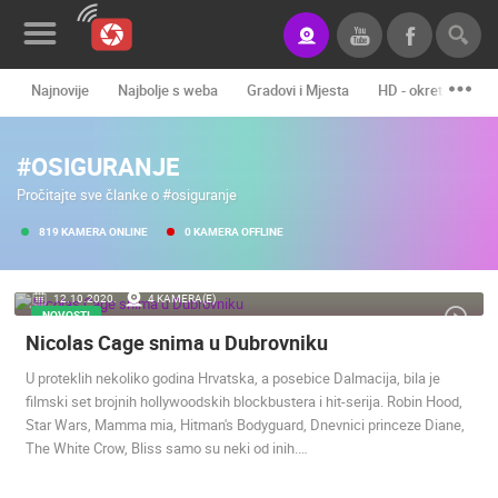
Najnovije
Najbolje s weba
Gradovi i Mjesta
HD - okretne kame
Novosti&Blog
#OSIGURANJE
Kategorije
Pročitajte sve članke o #osiguranje
Lokacije
819 KAMERA ONLINE
0 KAMERA OFFLINE
Event&Site
12.10.2020.
4 KAMERA(E)
Izdvojeno
NOVOSTI
Nicolas Cage snima u Dubrovniku
Povijest
U proteklih nekoliko godina Hrvatska, a posebice Dalmacija, bila je
Karta
filmski set brojnih hollywoodskih blockbustera i hit-serija. Robin Hood,
Star Wars, Mamma mia, Hitman's Bodyguard, Dnevnici princeze Diane,
The White Crow, Bliss samo su neki od inih.…
KONTAKTIRAJTE
NAS