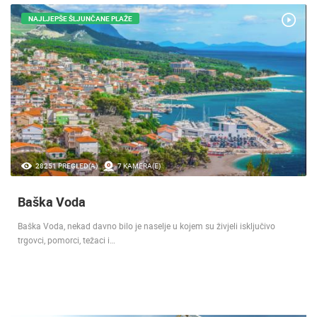
NAJLJEPŠE ŠLJUNČANE PLAŽE
28251 PREGLED(A)
7 KAMERA(E)
Baška Voda
Baška Voda, nekad davno bilo je naselje u kojem su živjeli isključivo
trgovci, pomorci, težaci i…