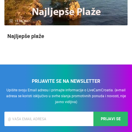
15.06.2021.
Najljepše plaže
PRIJAVITE SE NA NEWSLETTER
Upišite svoju Email adresu i primajte informacije o LiveCamCroatia. (e-mail
adresa se koristi isključivo u svrhe slanja promotivnih ponuda i novosti, nije
javno vidljiva)
PRIJAVI SE