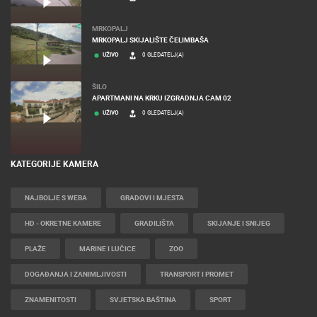
MRKOPALJ
MRKOPALJ SKIJALIŠTE ČELIMBAŠA
UŽIVO
0 GLEDATELJ(A)
ŠILO
APARTMANI NA KRKU IZGRADNJA CAM 02
UŽIVO
0 GLEDATELJ(A)
KATEGORIJE KAMERA
NAJBOLJE S WEBA
GRADOVI I MJESTA
HD - OKRETNE KAMERE
GRADILIŠTA
SKIJANJE I SNIJEG
PLAŽE
MARINE I LUČICE
ZOO
DOGAĐANJA I ZANIMLJIVOSTI
TRANSPORT I PROMET
ZNAMENITOSTI
SVJETSKA BAŠTINA
SPORT