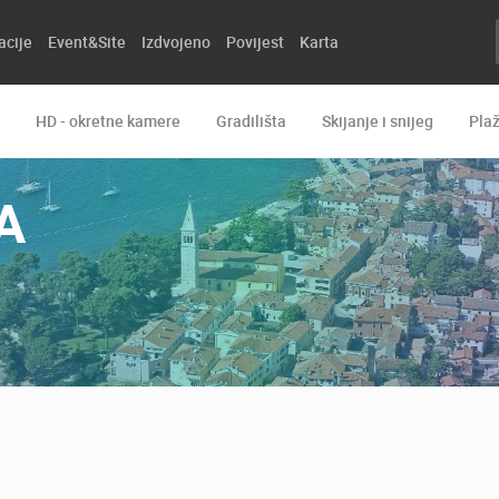
acije
Event&Site
Izdvojeno
Povijest
Karta
HD - okretne kamere
Gradilišta
Skijanje i snijeg
Pla
A