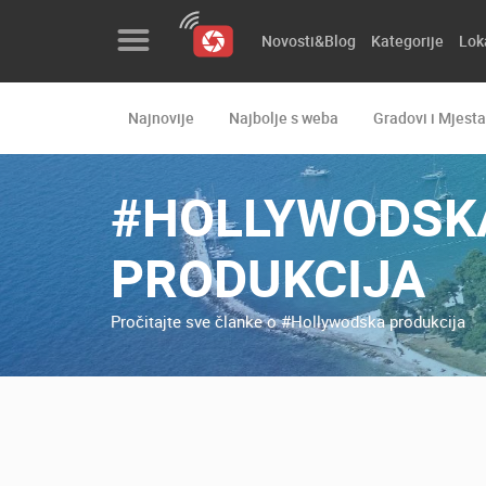
Novosti&Blog
Kategorije
Lok
Najnovije
Najbolje s weba
Gradovi i Mjesta
Novosti&Blog
Kategorije
#HOLLYWODSK
Lokacije
PRODUKCIJA
Event&Site
Pročitajte sve članke o #Hollywodska produkcija
Izdvojeno
Povijest
Karta