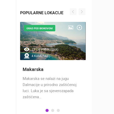
POPULARNE LOKACIJE
GRAD POD BIOKOVOM
NAJLJEPŠE Š
53138 PREGLED(A)
45368 P
4 KAMERA(E)
7 KAMER
Makarska
Baška Vo
h 17
Makarska se nalazi na jugu
Baška Voda,
 rimski
Dalmacije u prirodno zaštićenoj
naselje u ko
učju…
luci. Luka je sa sjeverozapada
trgovci, pom
zaštićena…