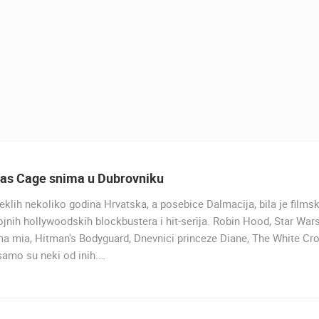
las Cage snima u Dubrovniku
eklih nekoliko godina Hrvatska, a posebice Dalmacija, bila je filmsk
UŽIVO
ojnih hollywoodskih blockbustera i hit-serija. Robin Hood, Star Wars
 mia, Hitman's Bodyguard, Dnevnici princeze Diane, The White Cro
HOTEL SPLIT.COM - PODST
samo su neki od inih.…
PANORAMSKI POGLED I PLA
STROŽINAC
PODSTRANA
UŽIVO
0 GLEDATELJ(A)
UŽIVO
0 GLEDATELJ(A)