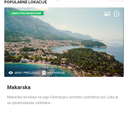
POPULARNE LOKACIJE
GRAD POD BIOKOVOM
48881 PREGLED(A)
4 KAMERA(E)
Makarska
Makarska se nalazi na jugu Dalmacije u prirodno zaštićenoj luci. Luka je
sa sjeverozapada zaštićena…