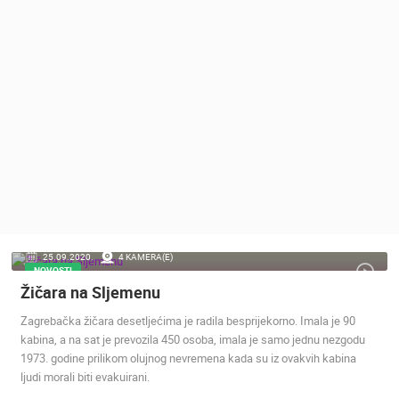
MEDIJI O
NAMA,
NAGRADE I
PRIZNANJA
DONACIJE
ZA NOVE
WEB
KAMERE
TERMS OF
USE
PRIVACY
25.09.2020.
4 KAMERA(E)
POLICY
NOVOSTI
Žičara na Sljemenu
BANERI
Zagrebačka žičara desetljećima je radila besprijekorno. Imala je 90
kabina, a na sat je prevozila 450 osoba, imala je samo jednu nezgodu
1973. godine prilikom olujnog nevremena kada su iz ovakvih kabina
ljudi morali biti evakuirani.
HRVATSKI