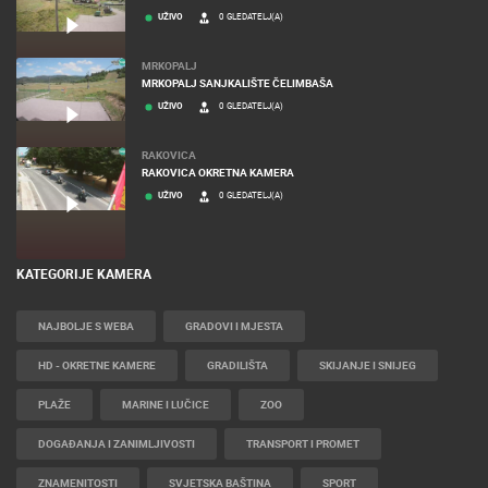
UŽIVO
0 GLEDATELJ(A)
MRKOPALJ
MRKOPALJ SANJKALIŠTE ČELIMBAŠA
UŽIVO
0 GLEDATELJ(A)
RAKOVICA
RAKOVICA OKRETNA KAMERA
UŽIVO
0 GLEDATELJ(A)
KATEGORIJE KAMERA
NAJBOLJE S WEBA
GRADOVI I MJESTA
HD - OKRETNE KAMERE
GRADILIŠTA
SKIJANJE I SNIJEG
PLAŽE
MARINE I LUČICE
ZOO
DOGAĐANJA I ZANIMLJIVOSTI
TRANSPORT I PROMET
ZNAMENITOSTI
SVJETSKA BAŠTINA
SPORT