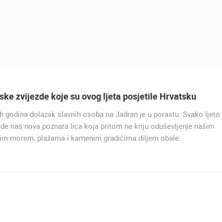
ske zvijezde koje su ovog ljeta posjetile Hrvatsku
h godina dolazak slavnih osoba na Jadran je u porastu. Svako ljeto
UŽIVO
de nas nova poznata lica koja pritom ne kriju oduševljenje našim
nim morem, plažama i kamenim gradićima diljem obale.
KAMP ŠIMUNI, HD OKRETNA
KAMERA
ŠIMUNI
UŽIVO
0 GLEDATELJ(A)
UŽIVO
0 GLEDATELJ(A)