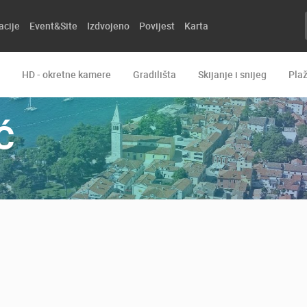
acije
Event&Site
Izdvojeno
Povijest
Karta
HD - okretne kamere
Gradilišta
Skijanje i snijeg
Pla
Ć