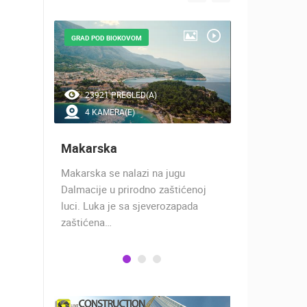
GRAD POD BIOKOVOM
GRAD POD M
23921 PREGLED(A)
15910 P
4 KAMERA(E)
13 KAM
Makarska
Split
Makarska se nalazi na jugu
Priča o Spli
u
Dalmacije u prirodno zaštićenoj
stoljeća, jo
jim
luci. Luka je sa sjeverozapada
car Dioklec
zaštićena…