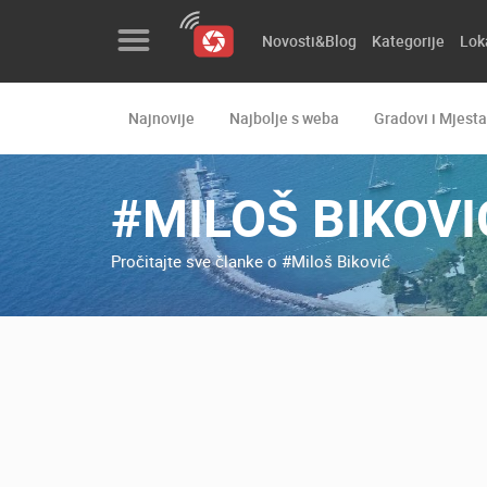
Novosti&Blog
Kategorije
Lok
Najnovije
Najbolje s weba
Gradovi i Mjesta
Novosti&Blog
Kategorije
#MILOŠ BIKOVI
Lokacije
Pročitajte sve članke o #Miloš Biković
Event&Site
Izdvojeno
Povijest
Karta