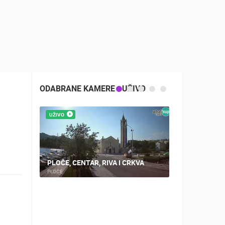
ODABRANE KAMERE - UŽIVO
UŽIVO
UŽIVO
PLOČE, CENTAR, RIVA I CRKVA
NOVALJA, 
PLOČE
NOVALJA