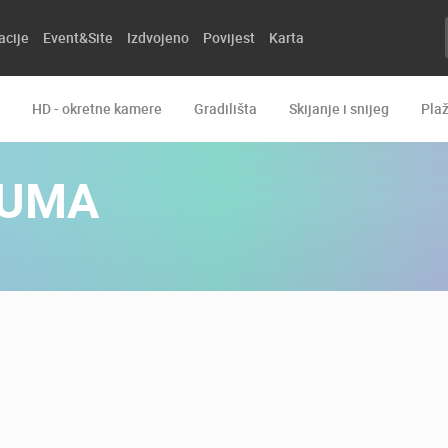
acije
Event&Site
Izdvojeno
Povijest
Karta
HD - okretne kamere
Gradilišta
Skijanje i snijeg
Pla
DUMA