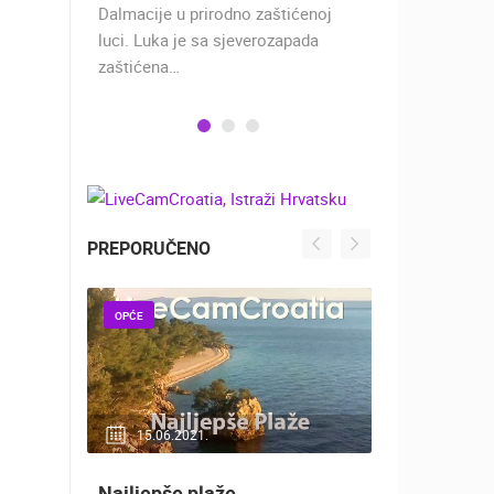
 rimski
Dalmacije u prirodno zaštićenoj
naselje u ko
učju…
luci. Luka je sa sjeverozapada
trgovci, pom
zaštićena…
PREPORUČENO
OPĆE
OPĆE
15.06.2021.
20.01.2
uti
Najljepše plaže
Nadzor ku