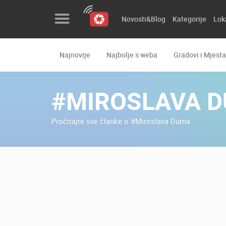
Novosti&Blog
Kategorije
Lok
Najnovije
Najbolje s weba
Gradovi i Mjesta
Novosti&Blog
Kategorije
#MIROSLAVA 
Lokacije
Pročitajte sve članke o #Miroslava Duma
Event&Site
Izdvojeno
Povijest
Karta