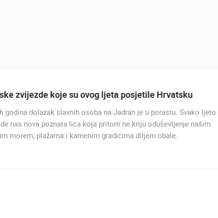
ske zvijezde koje su ovog ljeta posjetile Hrvatsku
h godina dolazak slavnih osoba na Jadran je u porastu. Svako ljeto
de nas nova poznata lica koja pritom ne kriju oduševljenje našim
nim morem, plažama i kamenim gradićima diljem obale.
UŽIVO
0 GLEDATELJ(A)
UŽIVO
0 GLEDATELJ(A)
SENJ, NEHAJ, PLAŽA, PANORAMSKA
OKRETNA KAMERA
PLOČE, CENTAR, RIVA I CRKVA
SENJ
PLOČE