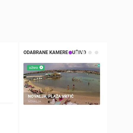
ODABRANE KAMERE - UŽIVO
UŽIVO
UŽIVO
KAMP ŠIMU
NOVALJA, PLAŽA VRTIĆ
KAMERA
NOVALJA
ŠIMUNI