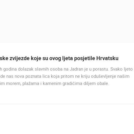
ske zvijezde koje su ovog ljeta posjetile Hrvatsku
h godina dolazak slavnih osoba na Jadran je u porastu. Svako ljeto
UŽIVO
de nas nova poznata lica koja pritom ne kriju oduševljenje našim
nim morem, plažama i kamenim gradićima diljem obale.
MURTER, PLAŽA SLANICA
MURTER
UŽIVO
0 GLEDATELJ(A)
UŽIVO
0 GLEDATELJ(A)