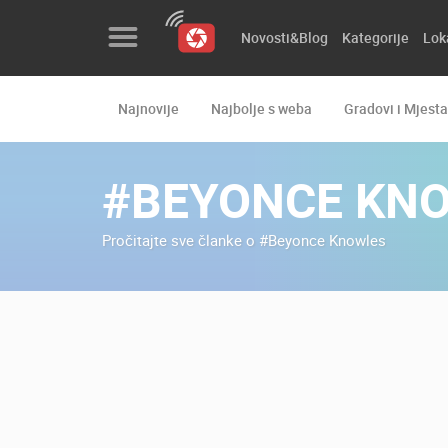
Novosti&Blog
Kategorije
Lok
Najnovije
Najbolje s weba
Gradovi i Mjesta
Novosti&Blog
Kategorije
#BEYONCE KN
Lokacije
Pročitajte sve članke o #Beyonce Knowles
Event&Site
Izdvojeno
Povijest
Karta