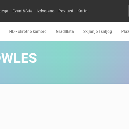
acije
Event&Site
Izdvojeno
Povijest
Karta
HD - okretne kamere
Gradilišta
Skijanje i snijeg
Pla
OWLES