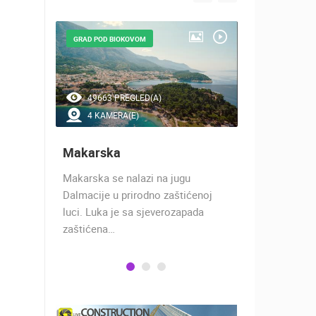
GRAD POD BIOKOVOM
GRAD POD M
49663 PREGLED(A)
46330 P
4 KAMERA(E)
13 KAM
Makarska
Split
o je
Makarska se nalazi na jugu
Priča o Spli
ključivo
Dalmacije u prirodno zaštićenoj
stoljeća, jo
luci. Luka je sa sjeverozapada
car Dioklec
zaštićena…