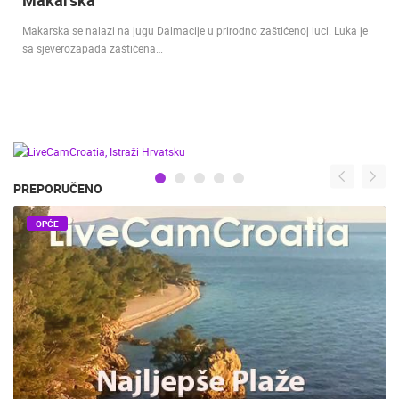
Makarska
Makarska se nalazi na jugu Dalmacije u prirodno zaštićenoj luci. Luka je
sa sjeverozapada zaštićena…
PREPORUČENO
OPĆE