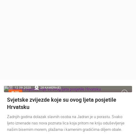
MEDIJI O
NAMA,
NAGRADE I
PRIZNANJA
DONACIJE
ZA NOVE
WEB
KAMERE
TERMS OF
USE
PRIVACY
12.09.2020.
28 KAMERA(E)
POLICY
BLOG
Svjetske zvijezde koje su ovog ljeta posjetile
BANERI
Hrvatsku
Zadnjih godina dolazak slavnih osoba na Jadran je u porastu. Svako
ljeto iznenade nas nova poznata lica koja pritom ne kriju oduševljenje
našim bisernim morem, plažama i kamenim gradićima diljem obale.
HRVATSKI