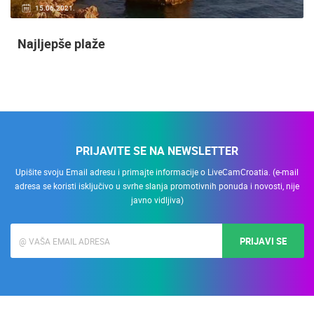
15.06.2021.
Najljepše plaže
PRIJAVITE SE NA NEWSLETTER
Upišite svoju Email adresu i primajte informacije o LiveCamCroatia. (e-mail
adresa se koristi isključivo u svrhe slanja promotivnih ponuda i novosti, nije
javno vidljiva)
PRIJAVI SE