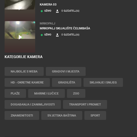
KAMERA 03
UŽIVO
0 GLEDATELJ(A)
MRKOPALJ
MRKOPALJ SKIJALIŠTE ČELIMBAŠA
UŽIVO
0 GLEDATELJ(A)
KATEGORIJE KAMERA
NAJBOLJE S WEBA
GRADOVI I MJESTA
HD - OKRETNE KAMERE
GRADILIŠTA
SKIJANJE I SNIJEG
PLAŽE
MARINE I LUČICE
ZOO
DOGAĐANJA I ZANIMLJIVOSTI
TRANSPORT I PROMET
ZNAMENITOSTI
SVJETSKA BAŠTINA
SPORT