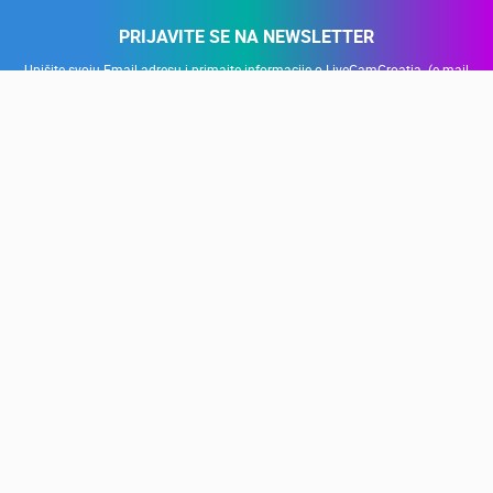
PRIJAVITE SE NA NEWSLETTER
Upišite svoju Email adresu i primajte informacije o LiveCamCroatia. (e-mail
adresa se koristi isključivo u svrhe slanja promotivnih ponuda i novosti, nije
javno vidljiva)
PRIJAVI SE
Naši partneri