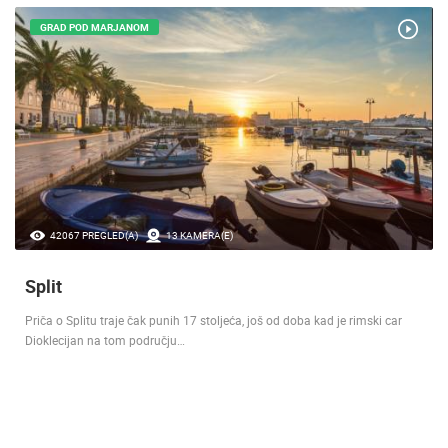
GRAD POD MARJANOM
42067 PREGLED(A)
13 KAMERA(E)
Split
Priča o Splitu traje čak punih 17 stoljeća, još od doba kad je rimski car
Dioklecijan na tom području…