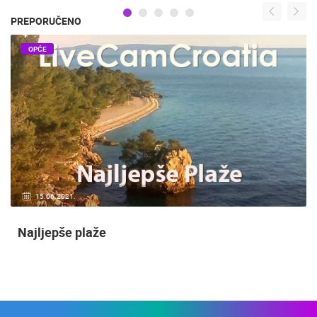
PREPORUČENO
OPĆE
15.06.2021.
Najljepše plaže