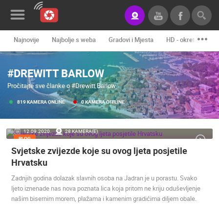
Najnovije
Najbolje s weba
Gradovi i Mjesta
HD - okretne kame
Novosti&Blog
#DREWITT BARLOW
Kategorije
Pročitajte sve članke o #Drewitt Barlow
Lokacije
819 KAMERA ONLINE
0 KAMERA OFFLINE
Event&Site
12.09.2020.
28 KAMERA(E)
Izdvojeno
BLOG
Svjetske zvijezde koje su ovog ljeta posjetile
Povijest
Hrvatsku
Karta
Zadnjih godina dolazak slavnih osoba na Jadran je u porastu. Svako
ljeto iznenade nas nova poznata lica koja pritom ne kriju oduševljenje
našim bisernim morem, plažama i kamenim gradićima diljem obale.
KONTAKTIRAJTE
NAS