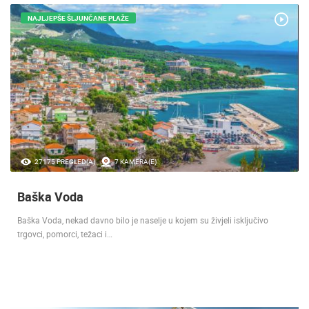
NAJLJEPŠE ŠLJUNČANE PLAŽE
27175 PREGLED(A)
7 KAMERA(E)
Baška Voda
Baška Voda, nekad davno bilo je naselje u kojem su živjeli isključivo
trgovci, pomorci, težaci i…