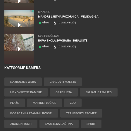
MANDRE
MANDRE LJETNA POZORNICA - VELIKA ĐIGA
UŽIVO
0 GLEDATELJ(A)
SVETVINČENAT
NOVA ŠKOLA, DVORANA I IGRALIŠTE
UŽIVO
0 GLEDATELJ(A)
KATEGORIJE KAMERA
NAJBOLJE S WEBA
GRADOVI I MJESTA
HD - OKRETNE KAMERE
GRADILIŠTA
SKIJANJE I SNIJEG
PLAŽE
MARINE I LUČICE
ZOO
DOGAĐANJA I ZANIMLJIVOSTI
TRANSPORT I PROMET
ZNAMENITOSTI
SVJETSKA BAŠTINA
SPORT