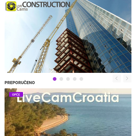
PREPORUČENO
OPĆE