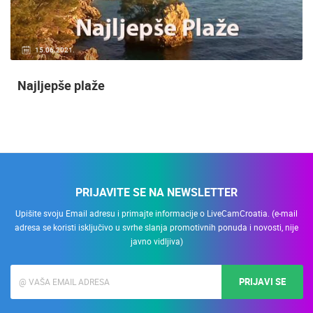
15.06.2021.
Najljepše plaže
PRIJAVITE SE NA NEWSLETTER
Upišite svoju Email adresu i primajte informacije o LiveCamCroatia. (e-mail
adresa se koristi isključivo u svrhe slanja promotivnih ponuda i novosti, nije
javno vidljiva)
PRIJAVI SE