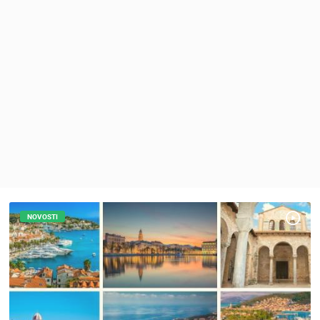
MEDIJI O
NAMA,
NAGRADE I
PRIZNANJA
DONACIJE
ZA NOVE
WEB
KAMERE
TERMS OF
USE
PRIVACY
POLICY
NOVOSTI
BANERI
HRVATSKI