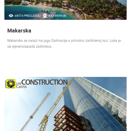
48574 PREGLED(A)
4 KAMERA(E)
Makarska
Makarska se nalazi na jugu Dalmacije u prirodno zaštićenoj luci. Luka je
sa sjeverozapada zaštićena…