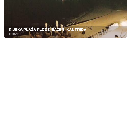
HD - OKRETNE KAMERE
GRADILIŠTA
SKIJANJE I SNIJEG
PLAŽE
MARINE I LUČICE
ZOO
DOGAĐANJA I ZANIMLJIVOSTI
TRANSPORT I PROMET
ZNAMENITOSTI
SVJETSKA BAŠTINA
SPORT
RIJEKA PLAŽA PLOČE, BAZENI KANTRIDA
RIJEKA