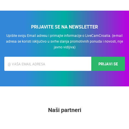
PRIJAVITE SE NA NEWSLETTER
Upišite svoju Email adresu i primajte informacije o LiveCamCroatia. (e-mail
adresa se koristi isključivo u svrhe slanja promotivnih ponuda i novosti, nije
javno vidljiva)
PRIJAVI SE
Naši partneri