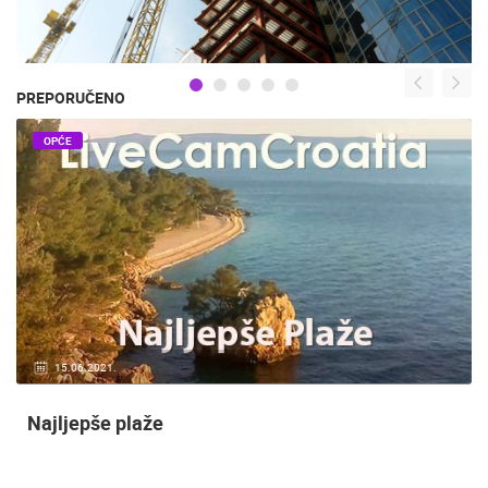
PREPORUČENO
OPĆE
15.06.2021.
Najljepše plaže