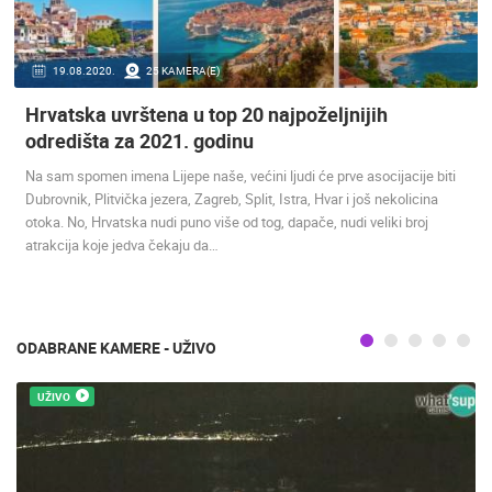
ENGLISH
19.08.2020.
25 KAMERA(E)
Hrvatska uvrštena u top 20 najpoželjnijih
odredišta za 2021. godinu
Na sam spomen imena Lijepe naše, većini ljudi će prve asocijacije biti
Dubrovnik, Plitvička jezera, Zagreb, Split, Istra, Hvar i još nekolicina
NAJNOVIJE KAMERE
otoka. No, Hrvatska nudi puno više od tog, dapače, nudi veliki broj
atrakcija koje jedva čekaju da…
UŽIVO
0 GLEDATELJ(A)
UŽIVO
ODABRANE KAMERE - UŽIVO
GRADILIŠT
RAKOVICA OKRETNA KAMERA
LANIŠTE
UŽIVO
RAKOVICA
ZAGREB
KATEGORIJE KAMERA
NAJBOLJE S WEBA
GRADOVI I MJESTA