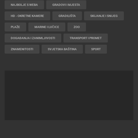
NAJBOLJE S WEBA
GRADOVI I MJESTA
HD - OKRETNE KAMERE
GRADILIŠTA
SKIJANJE I SNIJEG
PLAŽE
MARINE I LUČICE
ZOO
DOGAĐANJA I ZANIMLJIVOSTI
TRANSPORT I PROMET
ZNAMENITOSTI
SVJETSKA BAŠTINA
SPORT