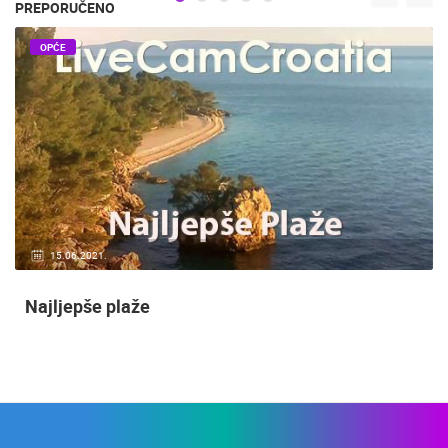
PREPORUČENO
OPĆE
15.06.2021.
Najljepše plaže