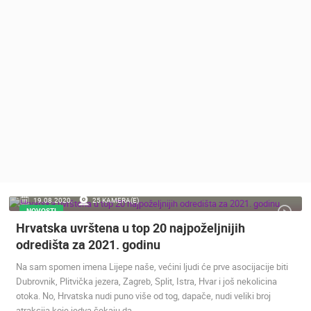
MEDIJI O
NAMA,
NAGRADE I
PRIZNANJA
DONACIJE
ZA NOVE
WEB
KAMERE
TERMS OF
USE
PRIVACY
19.08.2020.
25 KAMERA(E)
POLICY
NOVOSTI
Hrvatska uvrštena u top 20 najpoželjnijih
BANERI
odredišta za 2021. godinu
Na sam spomen imena Lijepe naše, većini ljudi će prve asocijacije biti
Dubrovnik, Plitvička jezera, Zagreb, Split, Istra, Hvar i još nekolicina
otoka. No, Hrvatska nudi puno više od tog, dapače, nudi veliki broj
HRVATSKI
atrakcija koje jedva čekaju da…