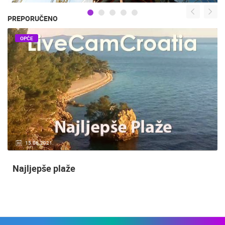
PREPORUČENO
OPĆE
15.06.2021.
Najljepše plaže