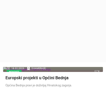
MEDIJI O
NAMA,
NAGRADE I
PRIZNANJA
DONACIJE
ZA NOVE
WEB
KAMERE
TERMS OF
USE
PRIVACY
18.02.2023.
5 KAMERA(E)
POLICY
NOVOSTI
Europski projekti u Općini Bednja
BANERI
Općina Bednja pravi je doživljaj Hrvatskog zagorja.
HRVATSKI