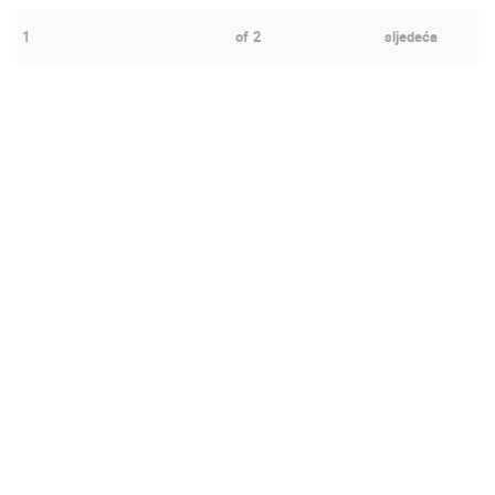
1
of
2
sljedeća