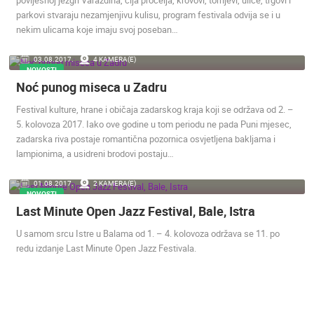
povijesnoj jezgri Varaždina, čija pročelja, krovovi, tornjevi, ulice, trgovi i
parkovi stvaraju nezamjenjivu kulisu, program festivala odvija se i u
nekim ulicama koje imaju svoj poseban…
03.08.2017.
4 KAMERA(E)
NOVOSTI
Noć punog miseca u Zadru
Festival kulture, hrane i običaja zadarskog kraja koji se održava od 2. –
5. kolovoza 2017. Iako ove godine u tom periodu ne pada Puni mjesec,
zadarska riva postaje romantična pozornica osvjetljena bakljama i
lampionima, a usidreni brodovi postaju…
01.08.2017.
2 KAMERA(E)
NOVOSTI
Last Minute Open Jazz Festival, Bale, Istra
U samom srcu Istre u Balama od 1. – 4. kolovoza održava se 11. po
redu izdanje Last Minute Open Jazz Festivala.