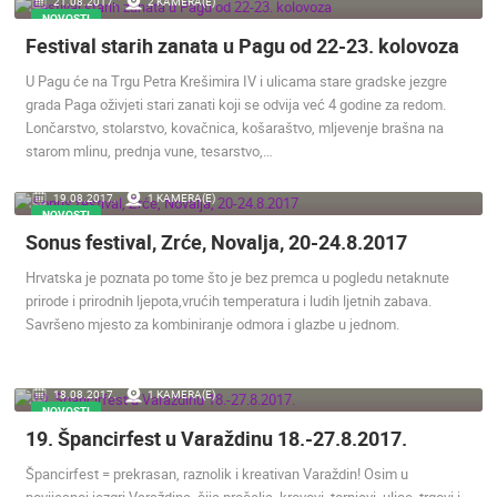
21.08.2017.
2 KAMERA(E)
NOVOSTI
Festival starih zanata u Pagu od 22-23. kolovoza
U Pagu će na Trgu Petra Krešimira IV i ulicama stare gradske jezgre
grada Paga oživjeti stari zanati koji se odvija već 4 godine za redom.
Lončarstvo, stolarstvo, kovačnica, košaraštvo, mljevenje brašna na
starom mlinu, prednja vune, tesarstvo,…
19.08.2017.
1 KAMERA(E)
NOVOSTI
Sonus festival, Zrće, Novalja, 20-24.8.2017
Hrvatska je poznata po tome što je bez premca u pogledu netaknute
prirode i prirodnih ljepota,vrućih temperatura i ludih ljetnih zabava.
Savršeno mjesto za kombiniranje odmora i glazbe u jednom.
18.08.2017.
1 KAMERA(E)
NOVOSTI
19. Špancirfest u Varaždinu 18.-27.8.2017.
Špancirfest = prekrasan, raznolik i kreativan Varaždin! Osim u