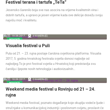
Festival terana i tartufa „TeTa“
UŽIVO
0 GLEDATELJ(A)
UŽIVO
Jesensko šarenilo boja sve nas asocira na vrijeme kvalitetnih vina i
dobrih tartufa, a upravo je jesen vrijeme kada ove delicije dosežu svoju
najvišu moć i kvalitetu.
19.09.2017.
4 KAMERA(E)
NOVOSTI
MRKOPALJ SANJKALIŠTE ČELIMBAŠA
MRKOPALJ 
MRKOPALJ
MRKOPALJ
Visualia festival u Puli
KATEGORIJE KAMERA
Pula od 21. – 23. rujna postaje čarobna svjetlosna platforma. Visualia
NAJBOLJE S WEBA
GRADOVI I MJESTA
2017, 5. godina hrvatskog festivala svjetla donosi najbolje od
najboljeg.To je prvi festival svjetla u Hrvatskoj koji predstavlja svu
HD - OKRETNE KAMERE
GRADILIŠTA
SKIJANJE I SNIJEG
čaroliju i ljepote novih tehnologija i audiovizualnih…
PLAŽE
MARINE I LUČICE
ZOO
DOGAĐANJA I ZANIMLJIVOSTI
TRANSPORT I PROMET
18.09.2017.
2 KAMERA(E)
ZNAMENITOSTI
SVJETSKA BAŠTINA
SPORT
NOVOSTI
Weekend media festival u Rovinju od 21 – 24.
rujna
Weekend media festival, poznato događanje koje okuplja vodeće ljude i
stručnjake u komunikacijskoj industriji i poslovnom svijetu, proslavit će