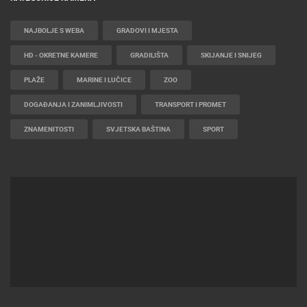
NAJBOLJE S WEBA
GRADOVI I MJESTA
HD - OKRETNE KAMERE
GRADILIŠTA
SKIJANJE I SNIJEG
PLAŽE
MARINE I LUČICE
ZOO
DOGAĐANJA I ZANIMLJIVOSTI
TRANSPORT I PROMET
ZNAMENITOSTI
SVJETSKA BAŠTINA
SPORT