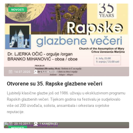
ENGLISH
NOVOSTI
14.07.2020.
3 KAMERA(E)
Otvorene su 35. Rapske glazbene večeri
Ljubitelji klasične glazbe još od 1986. uživaju u ekskluzivnom programu
Rapskih glazbenih večeri. Tijekom godina na festivalu je sudjelovalo
više od 200 izvođača, solista, ansambala i orkestara svjetske
reputacije.
20.10.2017.
1 KAMERA(E)
NOVOSTI
NAJNOVIJE KAMERE