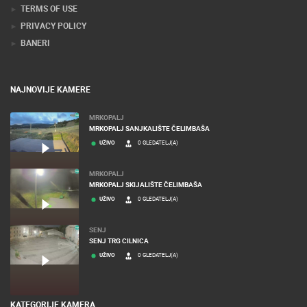
TERMS OF USE
PRIVACY POLICY
BANERI
NAJNOVIJE KAMERE
MRKOPALJ
MRKOPALJ SANJKALIŠTE ČELIMBAŠA
UŽIVO
0 GLEDATELJ(A)
MRKOPALJ
MRKOPALJ SKIJALIŠTE ČELIMBAŠA
UŽIVO
0 GLEDATELJ(A)
SENJ
SENJ TRG CILNICA
UŽIVO
0 GLEDATELJ(A)
KATEGORIJE KAMERA