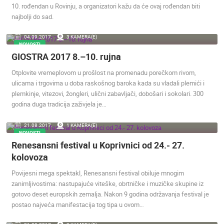
10. rođendan u Rovinju, a organizatori kažu da će ovaj rođendan biti
najbolji do sad.
04.09.2017.
3 KAMERA(E)
NOVOSTI
GIOSTRA 2017 8.–10. rujna
Otplovite vremeplovom u prošlost na promenadu porečkom rivom,
ulicama i trgovima u doba raskošnog baroka kada su vladali plemići i
plemkinje, vitezovi, žongleri, ulični zabavljači, dobošari i sokolari. 300
godina duga tradicija zaživjela je…
21.08.2017.
1 KAMERA(E)
NOVOSTI
Renesansni festival u Koprivnici od 24.- 27.
kolovoza
Povijesni mega spektakl, Renesansni festival obiluje mnogim
zanimljivostima: nastupajuće viteške, obrtničke i muzičke skupine iz
gotovo deset europskih zemalja. Nakon 9 godina održavanja festival je
postao najveća manifestacija tog tipa u ovom…