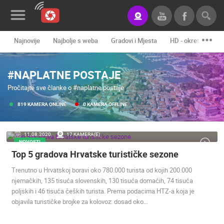
Najnovije
Najbolje s weba
Gradovi i Mjesta
HD - okretne kame
Novosti&Blog
#NAPLATNE POSTAJE
Kategorije
Pročitajte sve članke o #naplatne postaje
Lokacije
819 KAMERA ONLINE
0 KAMERA OFFLINE
Event&Site
11.08.2020.
17 KAMERA(E)
Izdvojeno
NOVOSTI
Top 5 gradova Hrvatske turističke sezone
Povijest
Trenutno u Hrvatskoj boravi oko 780.000 turista od kojih 200.000
Karta
njemačkih, 135 tisuća slovenskih, 130 tisuća domaćih, 74 tisuća
poljskih i 46 tisuća čeških turista. Prema podacima HTZ-a koja je
objavila turističke brojke za kolovoz: dosad oko…
KONTAKTIRAJTE
NAS