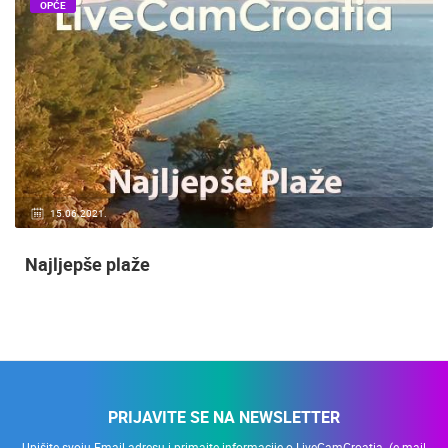
OPĆE
15.06.2021.
Najljepše plaže
PRIJAVITE SE NA NEWSLETTER
Upišite svoju Email adresu i primajte informacije o LiveCamCroatia. (e-mail