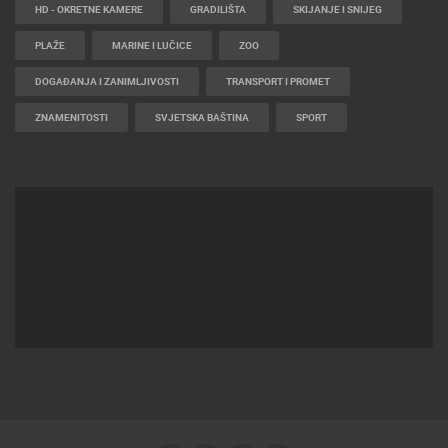
HD - OKRETNE KAMERE
GRADILIŠTA
SKIJANJE I SNIJEG
PLAŽE
MARINE I LUČICE
ZOO
DOGAĐANJA I ZANIMLJIVOSTI
TRANSPORT I PROMET
ZNAMENITOSTI
SVJETSKA BAŠTINA
SPORT