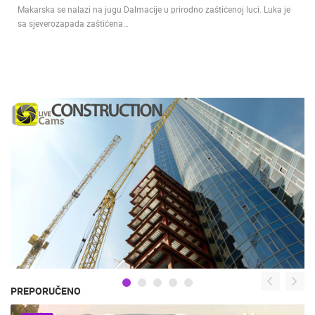
Makarska se nalazi na jugu Dalmacije u prirodno zaštićenoj luci. Luka je
sa sjeverozapada zaštićena…
PREPORUČENO