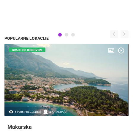
POPULARNE LOKACIJE
GRAD POD BIOKOVOM
51986 PREGLED(A)
4 KAMERA(E)
Makarska