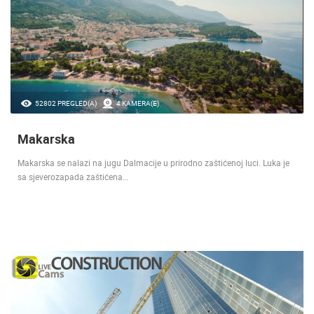
52802 PREGLED(A)
4 KAMERA(E)
Makarska
Makarska se nalazi na jugu Dalmacije u prirodno zaštićenoj luci. Luka je
sa sjeverozapada zaštićena…