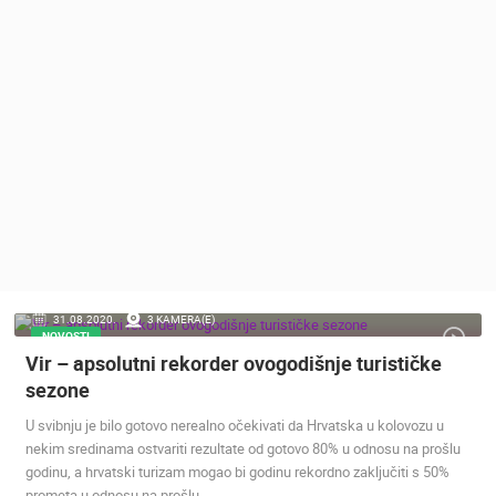
MEDIJI O
NAMA,
NAGRADE I
PRIZNANJA
DONACIJE
ZA NOVE
WEB
KAMERE
TERMS OF
USE
PRIVACY
31.08.2020.
3 KAMERA(E)
POLICY
NOVOSTI
Vir – apsolutni rekorder ovogodišnje turističke
BANERI
sezone
U svibnju je bilo gotovo nerealno očekivati da Hrvatska u kolovozu u
nekim sredinama ostvariti rezultate od gotovo 80% u odnosu na prošlu
godinu, a hrvatski turizam mogao bi godinu rekordno zaključiti s 50%
HRVATSKI
prometa u odnosu na prošlu.