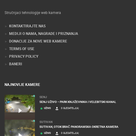
Stručnjaci tehnologije web kamera
KONTAKTIRAJTE NAS
MEDIJI O NAMA, NAGRADE I PRIZNANJA
DONACIJE ZA NOVE WEB KAMERE
TERMS OF USE
PRIVACY POLICY
BANERI
NAJNOVIJE KAMERE
SENJ
SENJ UŽIVO – PARK KNJIŽEVNIKA I VELEBITSKI KANAL
UŽIVO
0 GLEDATELJ(A)
SUTIVAN
SUTIVAN, OTOK BRAČ PANORAMSKA OKRETNA KAMERA
UŽIVO
0 GLEDATELJ(A)