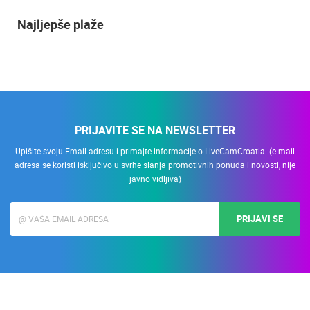
Najljepše plaže
PRIJAVITE SE NA NEWSLETTER
Upišite svoju Email adresu i primajte informacije o LiveCamCroatia. (e-mail
adresa se koristi isključivo u svrhe slanja promotivnih ponuda i novosti, nije
javno vidljiva)
PRIJAVI SE