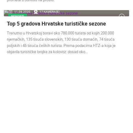
ENGLISH
11.08.2020.
17 KAMERA(E)
NOVOSTI
Top 5 gradova Hrvatske turističke sezone
Trenutno u Hrvatskoj boravi oko 780.000 turista od kojih 200.000
NAJNOVIJE KAMERE
njemačkih, 135 tisuća slovenskih, 130 tisuća domaćih, 74 tisuća
poljskih i 46 tisuća čeških turista. Prema podacima HTZ-a koja je
UŽIVO
0 GLEDATELJ(A)
UŽIVO
objavila turističke brojke za kolovoz: dosad oko…
SENJ UŽIVO – PARK KNJIŽEVNIKA I VELEBITSKI KANAL
SUTIVAN, 
SENJ
SUTIVAN
KATEGORIJE KAMERA
NAJBOLJE S WEBA
GRADOVI I MJESTA
HD - OKRETNE KAMERE
GRADILIŠTA
SKIJANJE I SNIJEG
PLAŽE
MARINE I LUČICE
ZOO
DOGAĐANJA I ZANIMLJIVOSTI
TRANSPORT I PROMET