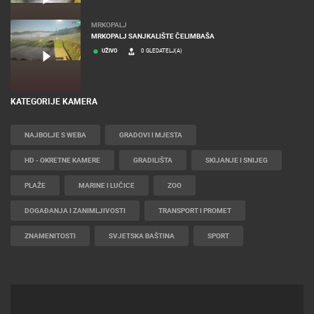
MRKOPALJ
MRKOPALJ SANJKALIŠTE ČELIMBAŠA
UŽIVO
0 GLEDATELJ(A)
KATEGORIJE KAMERA
NAJBOLJE S WEBA
GRADOVI I MJESTA
HD - OKRETNE KAMERE
GRADILIŠTA
SKIJANJE I SNIJEG
PLAŽE
MARINE I LUČICE
ZOO
DOGAĐANJA I ZANIMLJIVOSTI
TRANSPORT I PROMET
ZNAMENITOSTI
SVJETSKA BAŠTINA
SPORT