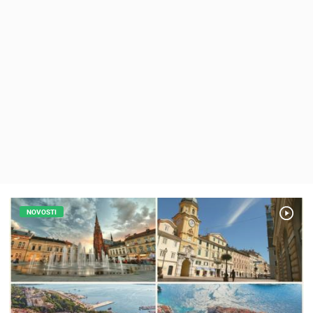
MEDIJI O
NAMA,
NAGRADE I
PRIZNANJA
DONACIJE
ZA NOVE
WEB
KAMERE
TERMS OF
USE
PRIVACY
POLICY
NOVOSTI
BANERI
HRVATSKI