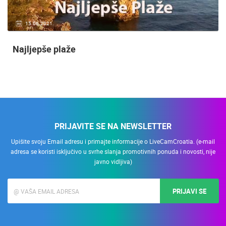
15.06.2021.
Najljepše plaže
PRIJAVITE SE NA NEWSLETTER
Upišite svoju Email adresu i primajte informacije o LiveCamCroatia. (e-mail
adresa se koristi isključivo u svrhe slanja promotivnih ponuda i novosti, nije
javno vidljiva)
PRIJAVI SE