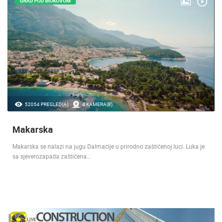
GRAD POD BIOKOVOM
52054 PREGLED(A)
4 KAMERA(E)
Makarska
Makarska se nalazi na jugu Dalmacije u prirodno zaštićenoj luci. Luka je
sa sjeverozapada zaštićena…