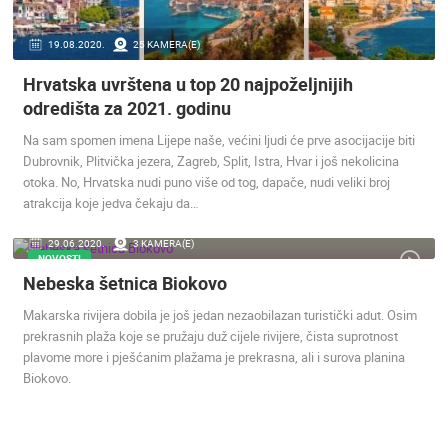
MEDIJI O
19.08.2020.
25 KAMERA(E)
NAMA,
NAGRADE I
Hrvatska uvrštena u top 20 najpoželjnijih
PRIZNANJA
odredišta za 2021. godinu
DONACIJE
Na sam spomen imena Lijepe naše, većini ljudi će prve asocijacije biti
ZA NOVE
Dubrovnik, Plitvička jezera, Zagreb, Split, Istra, Hvar i još nekolicina
WEB
otoka. No, Hrvatska nudi puno više od tog, dapače, nudi veliki broj
KAMERE
atrakcija koje jedva čekaju da…
TERMS OF
USE
29.06.2020.
3 KAMERA(E)
NOVOSTI
PRIVACY
Nebeska šetnica Biokovo
POLICY
Makarska rivijera dobila je još jedan nezaobilazan turistički adut. Osim
BANERI
prekrasnih plaža koje se pružaju duž cijele rivijere, čista suprotnost
plavome more i pješćanim plažama je prekrasna, ali i surova planina
Biokovo.
HRVATSKI