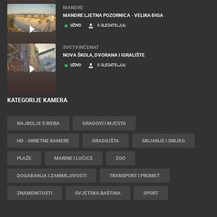
MANDRE
MANDRE LJETNA POZORNICA - VELIKA ĐIGA
UŽIVO
0 GLEDATELJ(A)
SVETVINČENAT
NOVA ŠKOLA, DVORANA I IGRALIŠTE
UŽIVO
0 GLEDATELJ(A)
KATEGORIJE KAMERA
NAJBOLJE S WEBA
GRADOVI I MJESTA
HD - OKRETNE KAMERE
GRADILIŠTA
SKIJANJE I SNIJEG
PLAŽE
MARINE I LUČICE
ZOO
DOGAĐANJA I ZANIMLJIVOSTI
TRANSPORT I PROMET
ZNAMENITOSTI
SVJETSKA BAŠTINA
SPORT