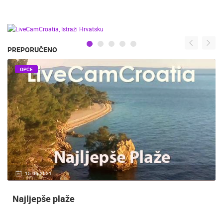
PREPORUČENO
OPĆE
15.06.2021.
Najljepše plaže