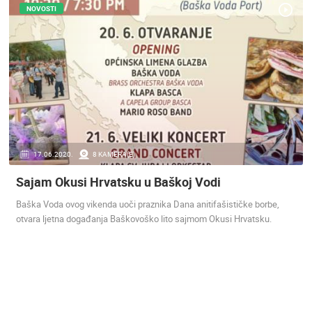
NOVOSTI
MEDIJI O
NAMA,
NAGRADE I
PRIZNANJA
DONACIJE
ZA NOVE
WEB
KAMERE
TERMS OF
17.06.2020.
8 KAMERA(E)
USE
Sajam Okusi Hrvatsku u Baškoj Vodi
PRIVACY
Baška Voda ovog vikenda uoči praznika Dana anitifašističke borbe,
POLICY
otvara ljetna događanja Baškovoško lito sajmom Okusi Hrvatsku.
BANERI
HRVATSKI