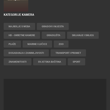
KATEGORIJE KAMERA
NAJBOLJE S WEBA
GRADOVI I MJESTA
HD - OKRETNE KAMERE
GRADILIŠTA
SKIJANJE I SNIJEG
PLAŽE
MARINE I LUČICE
ZOO
DOGAĐANJA I ZANIMLJIVOSTI
TRANSPORT I PROMET
ZNAMENITOSTI
SVJETSKA BAŠTINA
SPORT