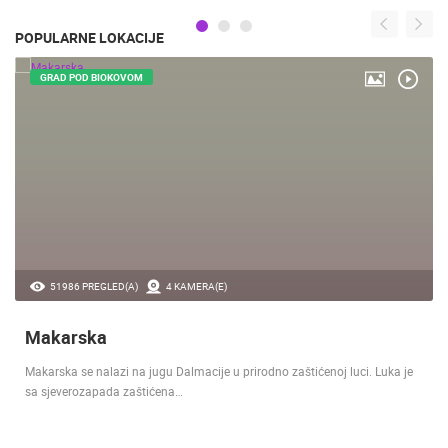
POPULARNE LOKACIJE
GRAD POD BIOKOVOM
51986 PREGLED(A)
4 KAMERA(E)
Makarska
Makarska se nalazi na jugu Dalmacije u prirodno zaštićenoj luci. Luka je
sa sjeverozapada zaštićena…