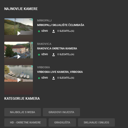
NAJNOVIJE KAMERE
MRKOPALJ
MRKOPALJ SKIJALIŠTE ČELIMBAŠA
UŽIVO
0 GLEDATELJ(A)
RAKOVICA
RAKOVICA OKRETNA KAMERA
UŽIVO
0 GLEDATELJ(A)
VRBOSKA
VRBOSKA LIVE KAMERA, VRBOSKA
UŽIVO
0 GLEDATELJ(A)
KATEGORIJE KAMERA
NAJBOLJE S WEBA
GRADOVI I MJESTA
HD - OKRETNE KAMERE
GRADILIŠTA
SKIJANJE I SNIJEG