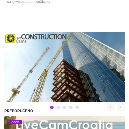
sa sjeverozapada zaštićena…
PREPORUČENO
OPĆE