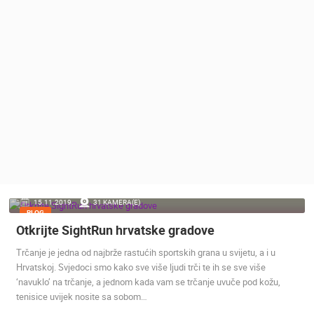
MEDIJI O
NAMA,
NAGRADE I
PRIZNANJA
DONACIJE
ZA NOVE
WEB
KAMERE
TERMS OF
USE
PRIVACY
15.11.2019.
31 KAMERA(E)
POLICY
BLOG
Otkrijte SightRun hrvatske gradove
BANERI
Trčanje je jedna od najbrže rastućih sportskih grana u svijetu, a i u
Hrvatskoj. Svjedoci smo kako sve više ljudi trči te ih se sve više
‘navuklo’ na trčanje, a jednom kada vam se trčanje uvuče pod kožu,
tenisice uvijek nosite sa sobom…
HRVATSKI