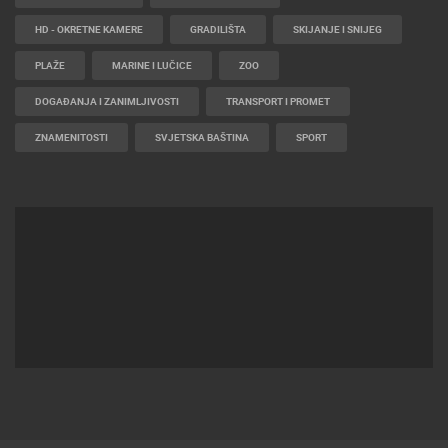
HD - OKRETNE KAMERE
GRADILIŠTA
SKIJANJE I SNIJEG
PLAŽE
MARINE I LUČICE
ZOO
DOGAĐANJA I ZANIMLJIVOSTI
TRANSPORT I PROMET
ZNAMENITOSTI
SVJETSKA BAŠTINA
SPORT