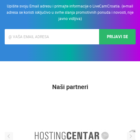
Upišite svoju Email adresu i primajte informacije o LiveCamCroatia. (e-mail
adresa se koristi isključivo u svrhe slanja promotivnih ponuda i novosti, nije
javno vidljiva)
PRIJAVI SE
Naši partneri