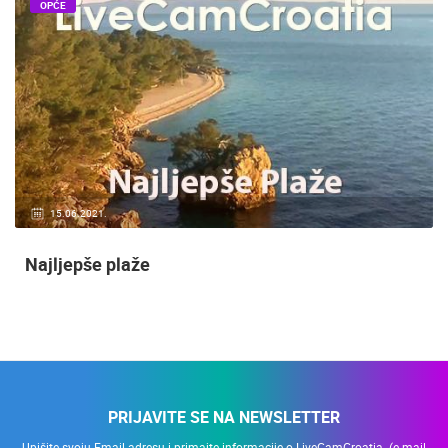
OPĆE
15.06.2021.
Najljepše plaže
PRIJAVITE SE NA NEWSLETTER
Upišite svoju Email adresu i primajte informacije o LiveCamCroatia. (e-mail