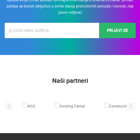
adresa se koristi isključivo u svrhe slanja promotivnih ponuda i novosti, nije
javno vidljiva)
PRIJAVI SE
Naši partneri