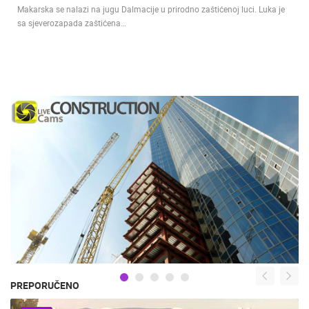
Makarska se nalazi na jugu Dalmacije u prirodno zaštićenoj luci. Luka je
sa sjeverozapada zaštićena…
PREPORUČENO