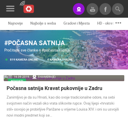
Najnovije
Najbolje s weba
Gradovi i Mjesta
HD - okretne kame
Novosti&Blog
#POČASNA SATNIJA
Kategorije
Pročitajte sve članke o #počasna satnija
Lokacije
819 KAMERA ONLINE
0 KAMERA OFFLINE
Event&Site
16.09.2019.
5 KAMERA(E)
Izdvojeno
NOVOSTI
Počasna satnija Kravat pukovnije u Zadru
Povijest
Zanimljivo je da su Hrvati, kao dio svoje tradicionalne odore, na sebi
Karta
svojstven način vezali oko vrata slikovite rupce. Ovaj lijepi «hrvatski
stil» osvojio je probirljive Parižane u vrijeme Louisa XIV. i oni su usvojili
novi modni predmet koji se…
KONTAKTIRAJTE
NAS