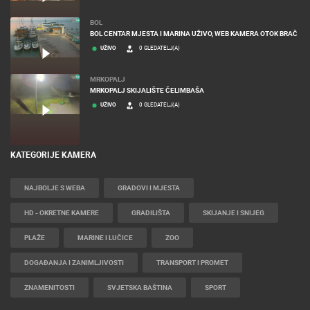
BOL
BOL CENTAR MJESTA I MARINA UŽIVO, WEB KAMERA OTOK BRAČ
UŽIVO
0 GLEDATELJ(A)
MRKOPALJ
MRKOPALJ SKIJALIŠTE ČELIMBAŠA
UŽIVO
0 GLEDATELJ(A)
KATEGORIJE KAMERA
NAJBOLJE S WEBA
GRADOVI I MJESTA
HD - OKRETNE KAMERE
GRADILIŠTA
SKIJANJE I SNIJEG
PLAŽE
MARINE I LUČICE
ZOO
DOGAĐANJA I ZANIMLJIVOSTI
TRANSPORT I PROMET
ZNAMENITOSTI
SVJETSKA BAŠTINA
SPORT