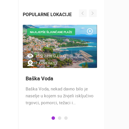
POPULARNE LOKACIJE
NAJLJEPŠE ŠLJUNČANE PLAŽE
SVJETSKA OA
25517 PREGLED(A)
9935 PR
7 KAMERA(E)
4 KAMER
Baška Voda
Viganj
Baška Voda, nekad davno bilo je
Viganj je sm
o se u
naselje u kojem su živjeli isključivo
uvali na pol
m
trgovci, pomorci, težaci i…
nasuprot oto
Ivan,…