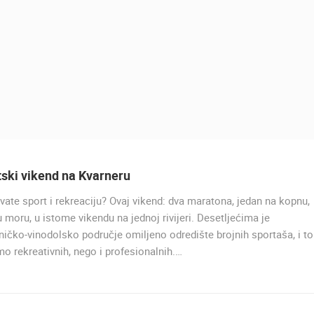
tski vikend na Kvarneru
ate sport i rekreaciju? Ovaj vikend: dva maratona, jedan na kopnu,
UŽIVO
u moru, u istome vikendu na jednoj rivijeri. Desetljećima je
ničko-vinodolsko područje omiljeno odredište brojnih sportaša, i to
o rekreativnih, nego i profesionalnih.…
PRIZNA TRAJEKTNO PRISTA
PRIZNA
UŽIVO
0 GLEDATELJ(A)
UŽIVO
0 GLEDATELJ(A)