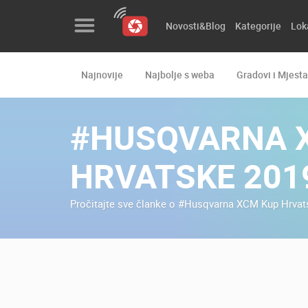
Novosti&Blog
Kategorije
Lok
Najnovije
Najbolje s weba
Gradovi i Mjesta
Novosti&Blog
Kategorije
#HUSQVARNA 
Lokacije
HRVATSKE 201
Event&Site
Pročitajte sve članke o #Husqvarna XCM Kup Hrvat
Izdvojeno
Povijest
Karta