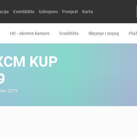
acije
Event&Site
Izdvojeno
Povijest
Karta
HD - okretne kamere
Gradilišta
Skijanje i snijeg
Pla
XCM KUP
9
ske 2019