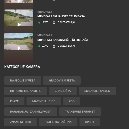
MRKOPALJ
MRKOPALJ SKIJALIŠTE ČELIMBAŠA
UŽIVO
0 GLEDATELJ(A)
MRKOPALJ
MRKOPALJ SANJKALIŠTE ČELIMBAŠA
UŽIVO
0 GLEDATELJ(A)
KATEGORIJE KAMERA
NAJBOLJE S WEBA
GRADOVI I MJESTA
HD - OKRETNE KAMERE
GRADILIŠTA
SKIJANJE I SNIJEG
PLAŽE
MARINE I LUČICE
ZOO
DOGAĐANJA I ZANIMLJIVOSTI
TRANSPORT I PROMET
ZNAMENITOSTI
SVJETSKA BAŠTINA
SPORT