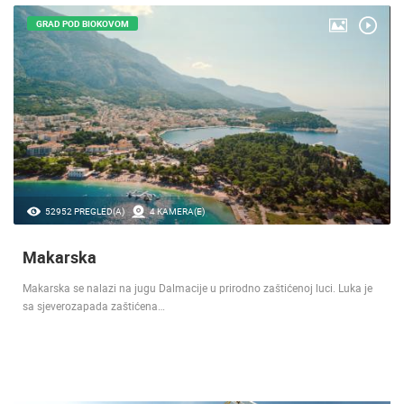
GRAD POD BIOKOVOM
52952 PREGLED(A)
4 KAMERA(E)
Makarska
Makarska se nalazi na jugu Dalmacije u prirodno zaštićenoj luci. Luka je
sa sjeverozapada zaštićena…