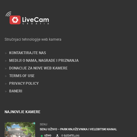
Stručnjaci tehnologije web kamera
KONTAKTIRAJTE NAS
MEDIJI O NAMA, NAGRADE I PRIZNANJA
DONACIJE ZA NOVE WEB KAMERE
TERMS OF USE
PRIVACY POLICY
BANERI
NAJNOVIJE KAMERE
SENJ
SENJ UŽIVO – PARK KNJIŽEVNIKA I VELEBITSKI KANAL
UŽIVO
0 GLEDATELJ(A)