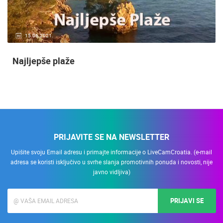
15.06.2021.
Najljepše plaže
PRIJAVITE SE NA NEWSLETTER
Upišite svoju Email adresu i primajte informacije o LiveCamCroatia. (e-mail
adresa se koristi isključivo u svrhe slanja promotivnih ponuda i novosti, nije
javno vidljiva)
PRIJAVI SE