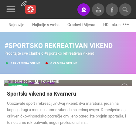
Najnovije
Najbolje s weba
Gradovi i Mjesta
HD - okretne kame
Novosti&Blog
#SPORTSKO REKREATIVAN VIKEND
Kategorije
Pročitajte sve članke o #sportsko rekreativan vikend
Lokacije
819 KAMERA ONLINE
0 KAMERA OFFLINE
Event&Site
29.08.2019.
4 KAMERA(E)
Izdvojeno
NOVOSTI
Sportski vikend na Kvarneru
Povijest
Obožavate sport i rekreaciju? Ovaj vikend: dva maratona, jedan na
Karta
kopnu, drugi u moru, u istome vikendu na jednoj rivijeri. Desetljećima je
crikveničko-vinodolsko područje omiljeno odredište brojnih sportaša, i
to ne samo rekreativnih, nego i profesionalnih.…
KONTAKTIRAJTE
NAS