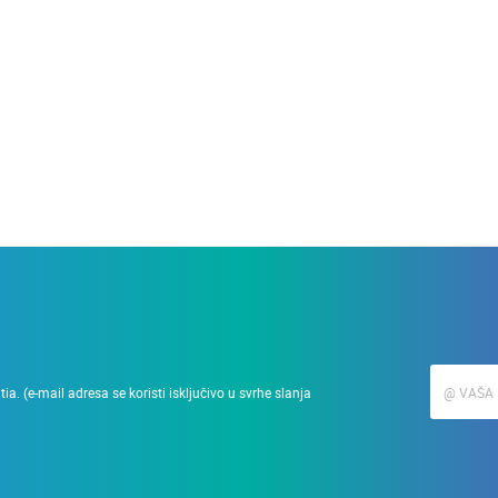
28.03.2010.
Podizanje zgrade u min
a. (e-mail adresa se koristi isključivo u svrhe slanja