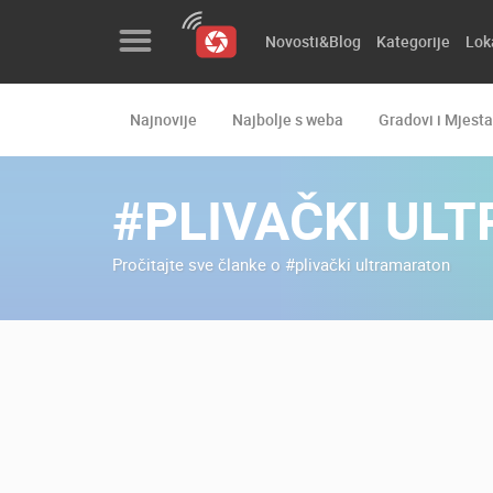
Novosti&Blog
Kategorije
Lok
Najnovije
Najbolje s weba
Gradovi i Mjesta
Novosti&Blog
Kategorije
#PLIVAČKI UL
Lokacije
Pročitajte sve članke o #plivački ultramaraton
Event&Site
Izdvojeno
Povijest
Karta