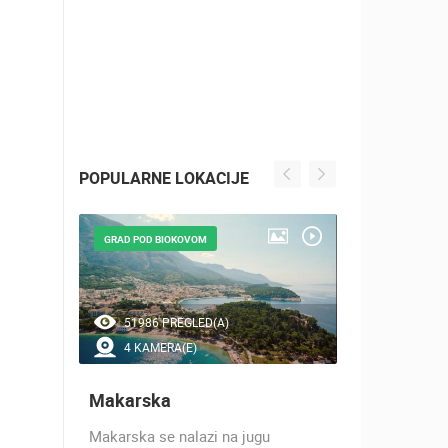
POPULARNE LOKACIJE
GRAD POD BIOKOVOM
NAJLJEPŠE Š
51986 PREGLED(A)
44578 P
4 KAMERA(E)
7 KAMER
Makarska
Baška Vo
h 17
Makarska se nalazi na jugu
Baška Voda,