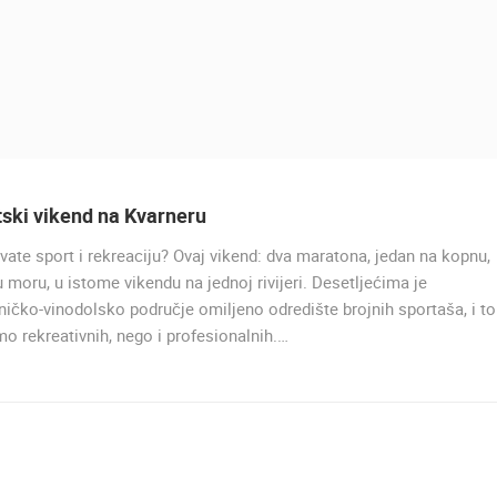
tski vikend na Kvarneru
ate sport i rekreaciju? Ovaj vikend: dva maratona, jedan na kopnu,
u moru, u istome vikendu na jednoj rivijeri. Desetljećima je
ničko-vinodolsko područje omiljeno odredište brojnih sportaša, i to
o rekreativnih, nego i profesionalnih.…
UŽIVO
0 GLEDATELJ(A)
UŽIVO
0 GLEDATELJ(A)
MRKOPALJ SANJKALIŠTE