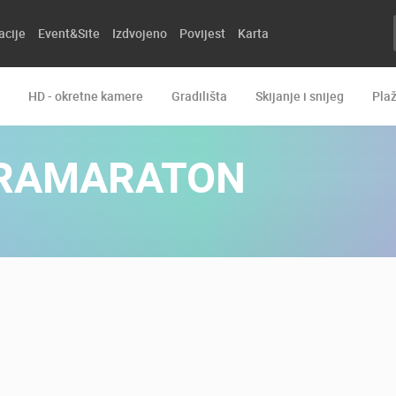
acije
Event&Site
Izdvojeno
Povijest
Karta
HD - okretne kamere
Gradilišta
Skijanje i snijeg
Pla
TRAMARATON