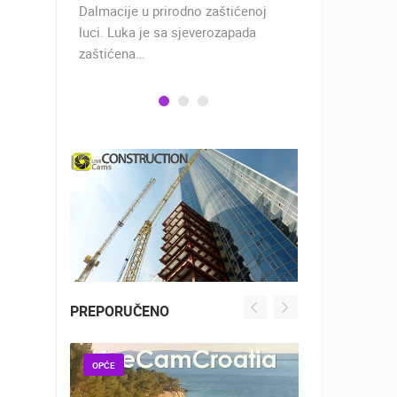
 rimski
Dalmacije u prirodno zaštićenoj
naselje u ko
učju…
luci. Luka je sa sjeverozapada
trgovci, pom
zaštićena…
PREPORUČENO
OPĆE
OPĆE