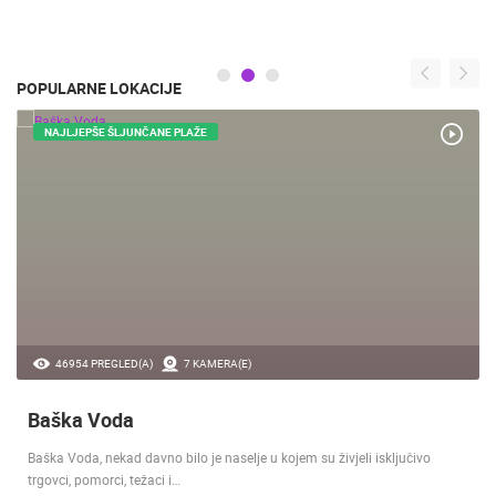
POPULARNE LOKACIJE
NAJLJEPŠE ŠLJUNČANE PLAŽE
46954 PREGLED(A)
7 KAMERA(E)
Baška Voda
Baška Voda, nekad davno bilo je naselje u kojem su živjeli isključivo
trgovci, pomorci, težaci i…