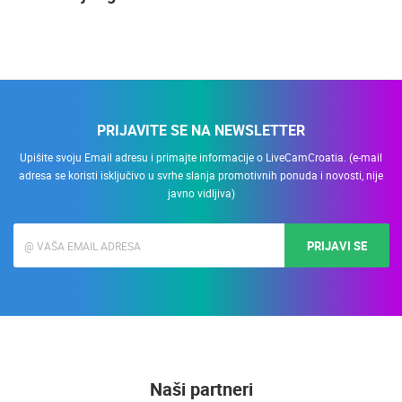
PRIJAVITE SE NA NEWSLETTER
Upišite svoju Email adresu i primajte informacije o LiveCamCroatia. (e-mail
adresa se koristi isključivo u svrhe slanja promotivnih ponuda i novosti, nije
javno vidljiva)
PRIJAVI SE
Naši partneri