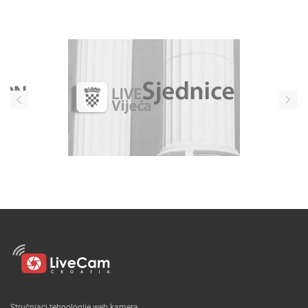
Stručnjaci tehnologije web kamera