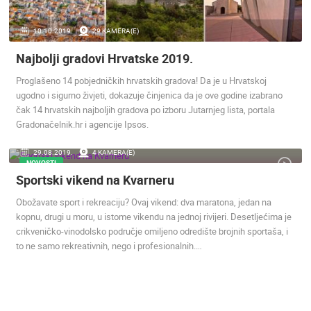
MEDIJI O
10.10.2019.
29 KAMERA(E)
NAMA,
NAGRADE I
Najbolji gradovi Hrvatske 2019.
PRIZNANJA
Proglašeno 14 pobjedničkih hrvatskih gradova! Da je u Hrvatskoj
DONACIJE
ugodno i sigurno živjeti, dokazuje činjenica da je ove godine izabrano
ZA NOVE
čak 14 hrvatskih najboljih gradova po izboru Jutarnjeg lista, portala
WEB
Gradonačelnik.hr i agencije Ipsos.
KAMERE
29.08.2019.
4 KAMERA(E)
TERMS OF
NOVOSTI
USE
Sportski vikend na Kvarneru
PRIVACY
Obožavate sport i rekreaciju? Ovaj vikend: dva maratona, jedan na
POLICY
kopnu, drugi u moru, u istome vikendu na jednoj rivijeri. Desetljećima je
BANERI
crikveničko-vinodolsko područje omiljeno odredište brojnih sportaša, i
to ne samo rekreativnih, nego i profesionalnih.…
HRVATSKI