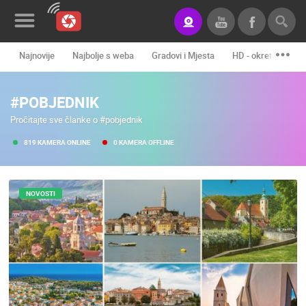
Najnovije
Najbolje s weba
Gradovi i Mjesta
HD - okretne kame
Novosti&Blog
#POBJEDNIK
Kategorije
Pročitajte sve članke o #pobjednik
Lokacije
819 KAMERA ONLINE
0 KAMERA OFFLINE
Event&Site
Izdvojeno
NOVOSTI
Povijest
Karta
KONTAKTIRAJTE
NAS