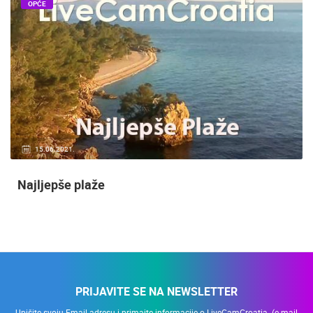
OPĆE
15.06.2021.
Najljepše plaže
PRIJAVITE SE NA NEWSLETTER
Upišite svoju Email adresu i primajte informacije o LiveCamCroatia. (e-mail