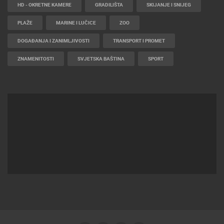
HD - OKRETNE KAMERE
GRADILIŠTA
SKIJANJE I SNIJEG
PLAŽE
MARINE I LUČICE
ZOO
DOGAĐANJA I ZANIMLJIVOSTI
TRANSPORT I PROMET
ZNAMENITOSTI
SVJETSKA BAŠTINA
SPORT