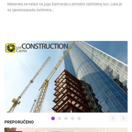
Makarska se nalazi na jugu Dalmacije u prirodno zaštićenoj luci. Luka je
sa sjeverozapada zaštićena…
PREPORUČENO