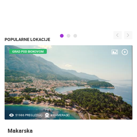
POPULARNE LOKACIJE
GRAD POD BIOKOVOM
51986 PREGLED(A)
4 KAMERA(E)
Makarska