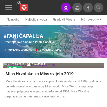
Najnovije
Najbolje s weba
Gradovi i Mjesta
HD - okretne kame
Novosti&Blog
#FANI ČAPALIJA
Kategorije
Pročitajte sve članke o #Fani Čapalija
Lokacije
819 KAMERA ONLINE
0 KAMERA OFFLINE
Event&Site
25.08.2019.
6 KAMERA(E)
Izdvojeno
NOVOSTI
Miss Hrvatske za Miss svijeta 2019.
Povijest
Miss Hrvatske je organizacija koja u Hrvatskoj datira od 1992. godine te
Karta
pripada svjetskoj organizaciji Miss World. Miss World je najstarije
natjecanje ljepote u svijetu i događa se od 1951. Miss World je
organizacija humanitarnog karaktera koju je…
KONTAKTIRAJTE
NAS