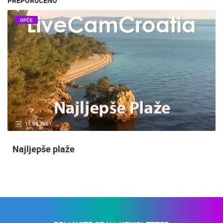
PREPORUČENO
OPĆE
15.06.2021.
Najljepše plaže