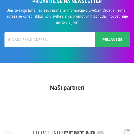
PRIJAVITE SE NA NEWSLETTER
Upišite svoju Email adresu i primajte informacije o LiveCamCroatia. (e-mail
adresa se koristi isključivo u svrhe slanja promotivnih ponuda i novosti, nije
javno vidljiva)
PRIJAVI SE
Naši partneri