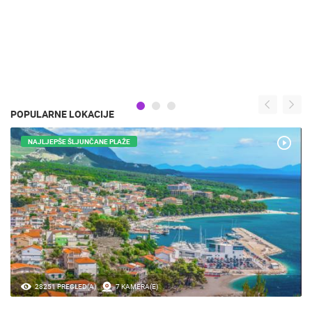
POPULARNE LOKACIJE
NAJLJEPŠE ŠLJUNČANE PLAŽE
28251 PREGLED(A)
7 KAMERA(E)