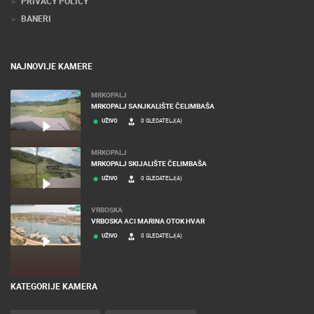
PRIVACY POLICY
BANERI
NAJNOVIJE KAMERE
MRKOPALJ
MRKOPALJ SANJKALIŠTE ČELIMBAŠA
UŽIVO
0 GLEDATELJ(A)
MRKOPALJ
MRKOPALJ SKIJALIŠTE ČELIMBAŠA
UŽIVO
0 GLEDATELJ(A)
VRBOSKA
VRBOSKA ACI MARINA OTOK HVAR
UŽIVO
0 GLEDATELJ(A)
KATEGORIJE KAMERA