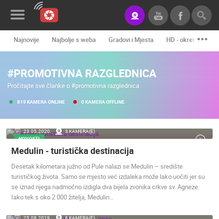
Najnovije
Najbolje s weba
Gradovi i Mjesta
HD - okretne kame
Novosti&Blog
#PROMOTIVNA RAZGLEDNICA
Kategorije
Pročitajte sve članke o #promotivna razglednica
Lokacije
819 KAMERA ONLINE
0 KAMERA OFFLINE
Event&Site
23.05.2020.
3 KAMERA(E)
Izdvojeno
NOVOSTI
Medulin - turistička destinacija
Povijest
Desetak kilometara južno od Pule nalazi se Medulin – središte
Karta
turističkog života. Samo se mjesto već izdaleka može lako uočiti jer su
se iznad njega nadmoćno izdigla dva bijela zvonika crkve sv. Agneze.
Iako tek s oko 2 000 žitelja, Medulin…
KONTAKTIRAJTE
NAS
25.08.2019.
6 KAMERA(E)