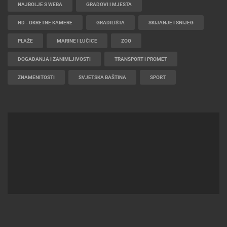
NAJBOLJE S WEBA
GRADOVI I MJESTA
HD - OKRETNE KAMERE
GRADILIŠTA
SKIJANJE I SNIJEG
PLAŽE
MARINE I LUČICE
ZOO
DOGAĐANJA I ZANIMLJIVOSTI
TRANSPORT I PROMET
ZNAMENITOSTI
SVJETSKA BAŠTINA
SPORT