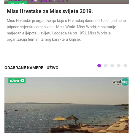
NOVOSTI
MEDIJI O
Miss Hrvatske za Miss svijeta 2019.
NAMA,
Miss Hrvatske je organizacija koja u Hrvatskoj datira od 1992. godine te
NAGRADE I
pripada svjetskoj organizaciji Miss World. Miss World je najstarije
PRIZNANJA
natjecanje ljepote u svijetu i događa se od 1951. Miss World je
DONACIJE
organizacija humanitarnog karaktera koju je…
ZA NOVE
WEB
KAMERE
TERMS OF
ODABRANE KAMERE - UŽIVO
USE
UŽIVO
PRIVACY
POLICY
BANERI
HRVATSKI