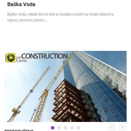
Baška Voda
Baška Voda, nekad davno bilo je naselje u kojem su živjeli isključivo
trgovci, pomorci, težaci i…