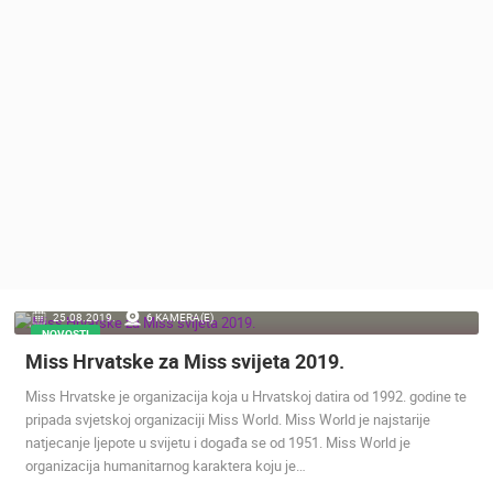
MEDIJI O
NAMA,
NAGRADE I
PRIZNANJA
DONACIJE
ZA NOVE
WEB
KAMERE
TERMS OF
USE
PRIVACY
25.08.2019.
6 KAMERA(E)
POLICY
NOVOSTI
Miss Hrvatske za Miss svijeta 2019.
BANERI
Miss Hrvatske je organizacija koja u Hrvatskoj datira od 1992. godine te
pripada svjetskoj organizaciji Miss World. Miss World je najstarije
natjecanje ljepote u svijetu i događa se od 1951. Miss World je
organizacija humanitarnog karaktera koju je…
HRVATSKI