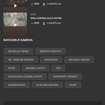
UŽIVO
0 GLEDATELJ(A)
SENJ
SENJ CENTAR, ULICA POTOK
UŽIVO
0 GLEDATELJ(A)
KATEGORIJE KAMERA
NAJBOLJE S WEBA
GRADOVI I MJESTA
HD - OKRETNE KAMERE
GRADILIŠTA
SKIJANJE I SNIJEG
PLAŽE
MARINE I LUČICE
ZOO
DOGAĐANJA I ZANIMLJIVOSTI
TRANSPORT I PROMET
ZNAMENITOSTI
SVJETSKA BAŠTINA
SPORT