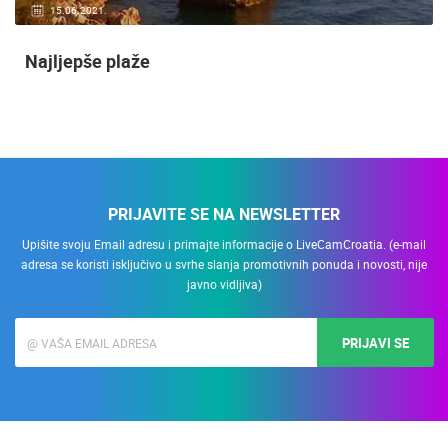
15.06.2021.
Najljepše plaže
PRIJAVITE SE NA NEWSLETTER
Upišite svoju Email adresu i primajte informacije o LiveCamCroatia. (e-mail
adresa se koristi isključivo u svrhe slanja promotivnih ponuda i novosti, nije
javno vidljiva)
PRIJAVI SE