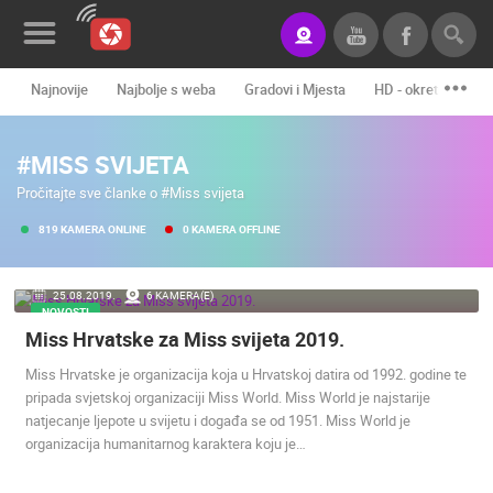
Najnovije
Najbolje s weba
Gradovi i Mjesta
HD - okretne kame
Novosti&Blog
#MISS SVIJETA
Kategorije
Pročitajte sve članke o #Miss svijeta
Lokacije
819 KAMERA ONLINE
0 KAMERA OFFLINE
Event&Site
25.08.2019.
6 KAMERA(E)
Izdvojeno
NOVOSTI
Miss Hrvatske za Miss svijeta 2019.
Povijest
Miss Hrvatske je organizacija koja u Hrvatskoj datira od 1992. godine te
Karta
pripada svjetskoj organizaciji Miss World. Miss World je najstarije
natjecanje ljepote u svijetu i događa se od 1951. Miss World je
organizacija humanitarnog karaktera koju je…
KONTAKTIRAJTE
NAS