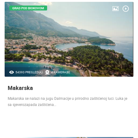
GRAD POD BIOKOVOM
54393 PREGLED(A)
4 KAMERA(E)
Makarska
Makarska se nalazi na jugu Dalmacije u prirodno zaštićenoj luci. Luka je
sa sjeverozapada zaštićena…