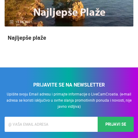
15.06.2021.
Najljepše plaže
PRIJAVITE SE NA NEWSLETTER
Upišite svoju Email adresu i primajte informacije o LiveCamCroatia. (e-mail
adresa se koristi isključivo u svrhe slanja promotivnih ponuda i novosti, nije
javno vidljiva)
PRIJAVI SE