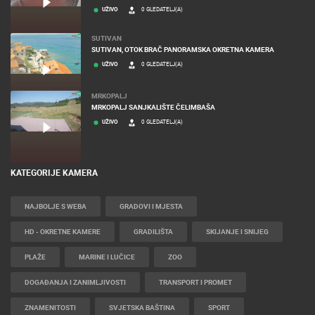
UŽIVO
0 GLEDATELJ(A)
SUTIVAN
SUTIVAN, OTOK BRAČ PANORAMSKA OKRETNA KAMERA
UŽIVO
0 GLEDATELJ(A)
MRKOPALJ
MRKOPALJ SANJKALIŠTE ČELIMBAŠA
UŽIVO
0 GLEDATELJ(A)
KATEGORIJE KAMERA
NAJBOLJE S WEBA
GRADOVI I MJESTA
HD - OKRETNE KAMERE
GRADILIŠTA
SKIJANJE I SNIJEG
PLAŽE
MARINE I LUČICE
ZOO
DOGAĐANJA I ZANIMLJIVOSTI
TRANSPORT I PROMET
ZNAMENITOSTI
SVJETSKA BAŠTINA
SPORT