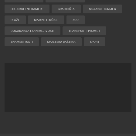
HD - OKRETNE KAMERE
GRADILIŠTA
SKIJANJE I SNIJEG
PLAŽE
MARINE I LUČICE
ZOO
DOGAĐANJA I ZANIMLJIVOSTI
TRANSPORT I PROMET
ZNAMENITOSTI
SVJETSKA BAŠTINA
SPORT