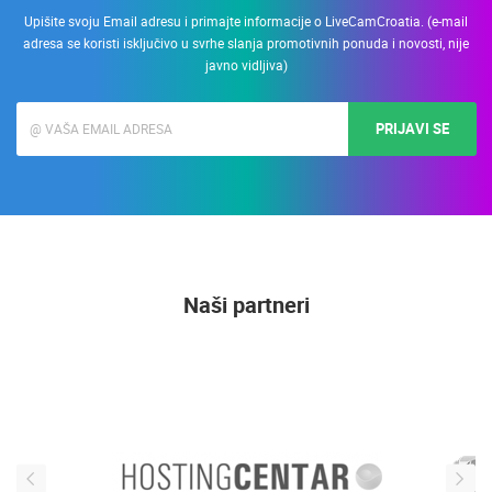
Upišite svoju Email adresu i primajte informacije o LiveCamCroatia. (e-mail
adresa se koristi isključivo u svrhe slanja promotivnih ponuda i novosti, nije
javno vidljiva)
PRIJAVI SE
Naši partneri