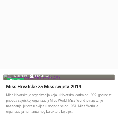
MEDIJI O
NAMA,
NAGRADE I
PRIZNANJA
DONACIJE
ZA NOVE
WEB
KAMERE
TERMS OF
USE
PRIVACY
25.08.2019.
6 KAMERA(E)
POLICY
NOVOSTI
Miss Hrvatske za Miss svijeta 2019.
BANERI
Miss Hrvatske je organizacija koja u Hrvatskoj datira od 1992. godine te
pripada svjetskoj organizaciji Miss World. Miss World je najstarije
natjecanje ljepote u svijetu i događa se od 1951. Miss World je
organizacija humanitarnog karaktera koju je…
HRVATSKI