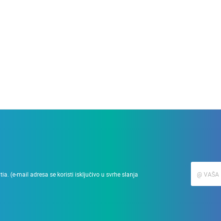
28.03.2010.
Podizanje zgrade u min
a. (e-mail adresa se koristi isključivo u svrhe slanja