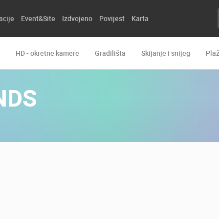
acije
Event&Site
Izdvojeno
Povijest
Karta
HD - okretne kamere
Gradilišta
Skijanje i snijeg
Pla
NDS