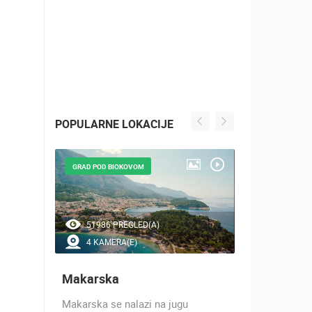
POPULARNE LOKACIJE
GRAD POD BIOKOVOM
NAJLJEPŠE Š
51986 PREGLED(A)
44578 P
4 KAMERA(E)
7 KAMER
Makarska
Baška Vo
h 17
Makarska se nalazi na jugu
Baška Voda,