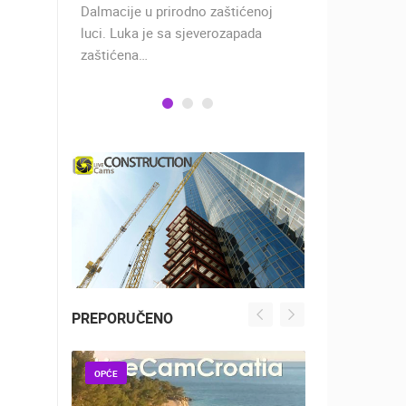
 rimski
Dalmacije u prirodno zaštićenoj
naselje u ko
učju…
luci. Luka je sa sjeverozapada
trgovci, pom
zaštićena…
PREPORUČENO
OPĆE
OPĆE