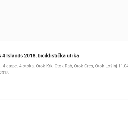
 4 Islands 2018, biciklistička utrka
. 4 etape. 4 otoka. Otok Krk, Otok Rab, Otok Cres, Otok Lošinj 11.04
.2018
UŽIVO
0 GLEDATELJ(A)
UŽIVO
0 GLEDATELJ(A)
MRKOPALJ SANJKALIŠTE